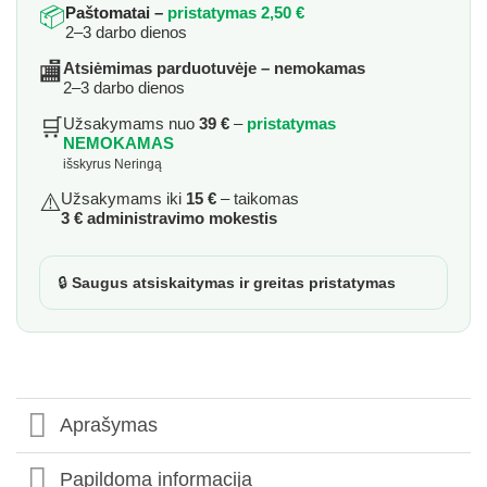
📦
Paštomatai –
pristatymas 2,50 €
2–3 darbo dienos
🏬
Atsiėmimas parduotuvėje – nemokamas
2–3 darbo dienos
🛒
Užsakymams nuo
39 €
–
pristatymas
NEMOKAMAS
išskyrus Neringą
⚠️
Užsakymams iki
15 €
– taikomas
3 € administravimo mokestis
🔒
Saugus atsiskaitymas ir greitas pristatymas
Aprašymas
Papildoma informacija