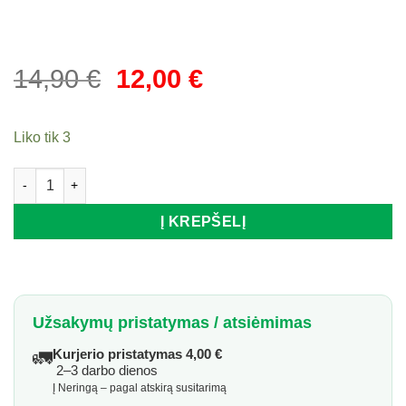
Original
Current
14,90
€
12,00
€
price
price
was:
is:
Liko tik 3
14,90 €.
12,00 €.
produkto kiekis: Žvakidė PTMD, Ø14 cm x 20 cm
Į KREPŠELĮ
Užsakymų pristatymas / atsiėmimas
🚛
Kurjerio pristatymas 4,00 €
2–3 darbo dienos
Į Neringą – pagal atskirą susitarimą