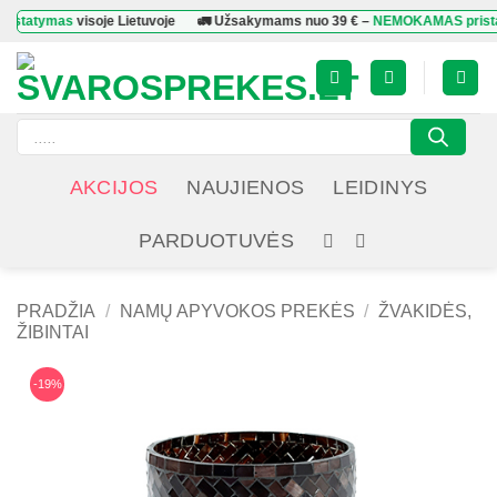
Skip
ymas
visoje Lietuvoje
🚛 Užsakymams nuo
39 €
–
NEMOKAMAS pristatymas
to
content
Products
search
AKCIJOS
NAUJIENOS
LEIDINYS
PARDUOTUVĖS
PRADŽIA
/
NAMŲ APYVOKOS PREKĖS
/
ŽVAKIDĖS,
ŽIBINTAI
-19%