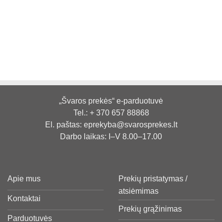
„Švaros prekės“ e-parduotuvė
Tel.:
+ 370 657 88868
El. paštas:
eprekyba@svarosprekes.lt
Darbo laikas: I–V 8.00–17.00
Apie mus
Prekių pristatymas /
atsiėmimas
Kontaktai
Prekių grąžinimas
Parduotuvės