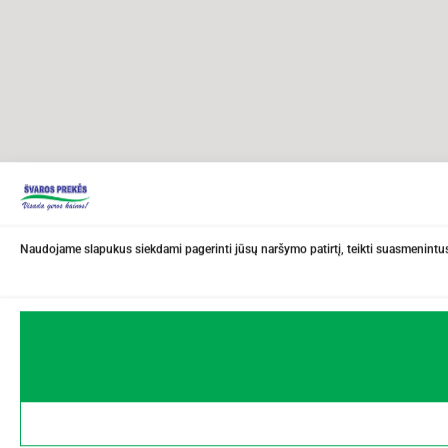
Naudojame slapukus siekdami pagerinti jūsų naršymo patirtį, teikti suasmenintus 