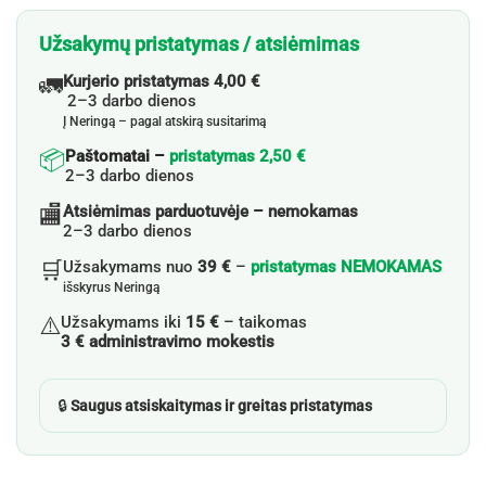
Užsakymų pristatymas / atsiėmimas
🚛
Kurjerio pristatymas 4,00 €
2–3 darbo dienos
Į Neringą – pagal atskirą susitarimą
📦
Paštomatai –
pristatymas 2,50 €
2–3 darbo dienos
🏬
Atsiėmimas parduotuvėje – nemokamas
2–3 darbo dienos
🛒
Užsakymams nuo
39 €
–
pristatymas NEMOKAMAS
išskyrus Neringą
⚠️
Užsakymams iki
15 €
– taikomas
3 € administravimo mokestis
🔒
Saugus atsiskaitymas ir greitas pristatymas