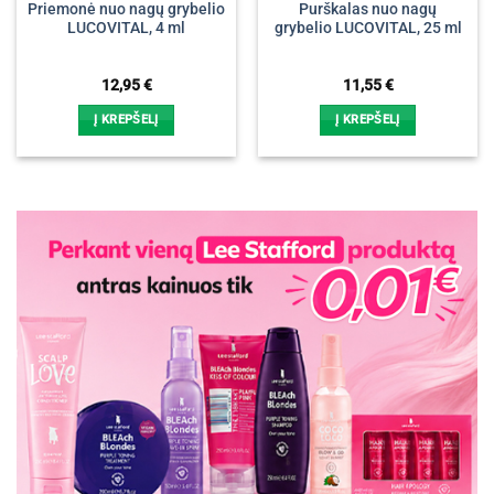
Priemonė nuo nagų grybelio
Purškalas nuo nagų
LUCOVITAL, 4 ml
grybelio LUCOVITAL, 25 ml
12,95
€
11,55
€
Į KREPŠELĮ
Į KREPŠELĮ