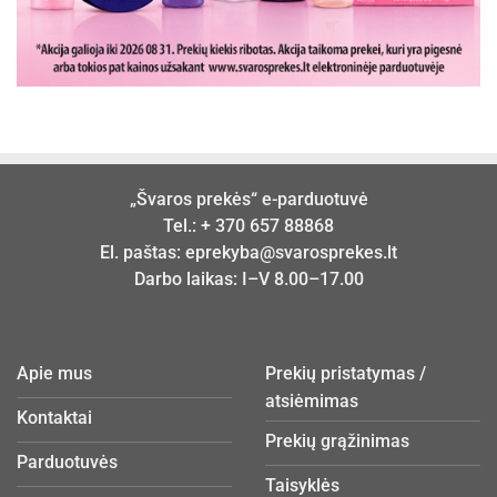
„Švaros prekės“ e-parduotuvė
Tel.:
+ 370 657 88868
El. paštas:
eprekyba@svarosprekes.lt
Darbo laikas: I–V 8.00–17.00
Apie mus
Prekių pristatymas /
atsiėmimas
Kontaktai
Prekių grąžinimas
Parduotuvės
Taisyklės