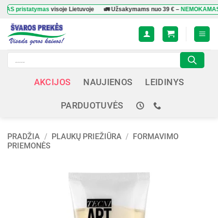
Skip
istatymas
visoje Lietuvoje
🚛 Užsakymams nuo
39 €
–
NEMOKAMAS prista
to
content
Products
search
AKCIJOS
NAUJIENOS
LEIDINYS
PARDUOTUVĖS
PRADŽIA
/
PLAUKŲ PRIEŽIŪRA
/
FORMAVIMO
PRIEMONĖS