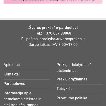
„Švaros prekės“ e-parduotuvė
Tel.:
+ 370 657 88868
El. paštas:
eprekyba@svarosprekes.lt
Darbo laikas: I–V 8.00–17.00
Apie mus
Prekių pristatymas /
atsiėmimas
Kontaktai
Prekių grąžinimas
Parduotuvės
Taisyklės
Informacija apie
Privatumo politika
nemokamą elektros ir
elektroninės įrangos