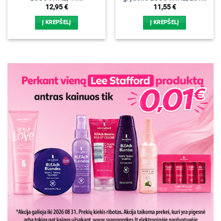
12,95
€
11,55
€
Į KREPŠELĮ
Į KREPŠELĮ