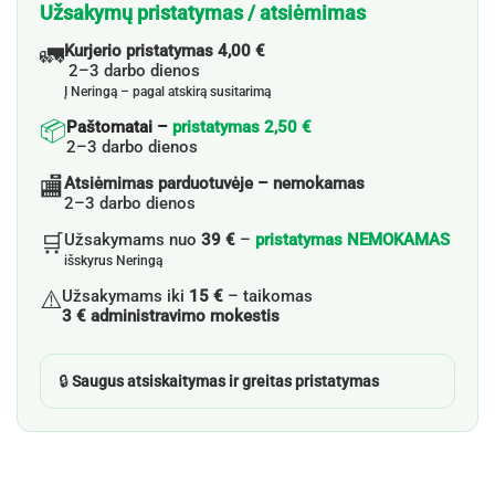
Užsakymų pristatymas / atsiėmimas
🚛
Kurjerio pristatymas 4,00 €
2–3 darbo dienos
Į Neringą – pagal atskirą susitarimą
📦
Paštomatai –
pristatymas 2,50 €
2–3 darbo dienos
🏬
Atsiėmimas parduotuvėje – nemokamas
2–3 darbo dienos
🛒
Užsakymams nuo
39 €
–
pristatymas NEMOKAMAS
išskyrus Neringą
⚠️
Užsakymams iki
15 €
– taikomas
3 € administravimo mokestis
🔒
Saugus atsiskaitymas ir greitas pristatymas