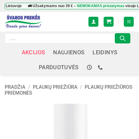
Skip
tuvoje
🚛 Užsakymams nuo
39 €
–
NEMOKAMAS pristatymas
visoje Lietuvoj
to
content
Products
search
AKCIJOS
NAUJIENOS
LEIDINYS
PARDUOTUVĖS
PRADŽIA
/
PLAUKŲ PRIEŽIŪRA
/
PLAUKŲ PRIEŽIŪROS
PRIEMONĖS