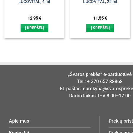
LUCOVITAL, 4 ml
LUCOVITAL, 25 ml
12,95
€
11,55
€
Į KREPŠELĮ
Į KREPŠELĮ
„Švaros prekės“ e-parduotuvė
Tel.:
+ 370 657 88868
El. paštas:
eprekyba@svarosprekes
Darbo laikas: I–V 8.00–17.00
Apie mus
Prekių pri
Kontaktai
Prekių grą