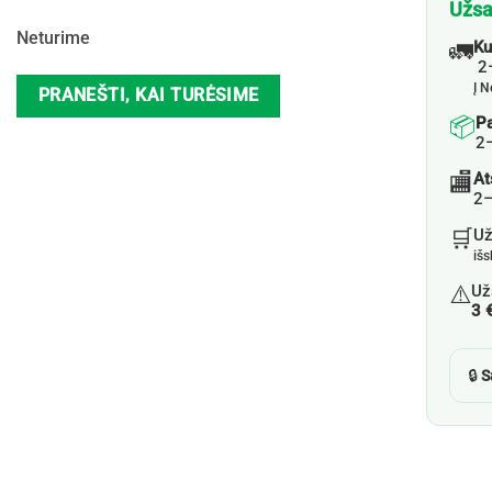
Užsa
Neturime
🚛
Ku
2–
Į N
PRANEŠTI, KAI TURĖSIME
📦
P
2
🏬
At
2–
🛒
U
iš
⚠️
Už
3 
🔒
S