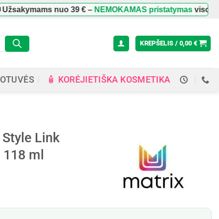
kymams nuo
39 €
–
NEMOKAMAS pristatymas
visoje Lietuv
KREPŠELIS /
0,00
€
🧴 KORĖJIETIŠKA KOSMETIKA
OTUVĖS
Style Link
 118 ml