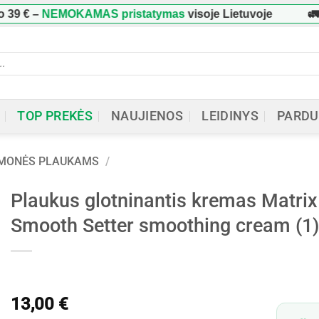
–
NEMOKAMAS pristatymas
visoje Lietuvoje
🚛 Užsa
ucts
h
TOP PREKĖS
NAUJIENOS
LEIDINYS
PARDU
EMONĖS PLAUKAMS
/
Plaukus glotninantis kremas Matrix 
Smooth Setter smoothing cream (1)
13,00
€