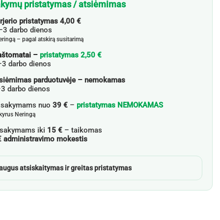
kymų pristatymas / atsiėmimas
rjerio pristatymas 4,00 €
3 darbo dienos
eringą – pagal atskirą susitarimą
aštomatai –
pristatymas 2,50 €
–3 darbo dienos
siėmimas parduotuvėje – nemokamas
3 darbo dienos
žsakymams nuo
39 €
–
pristatymas NEMOKAMAS
skyrus Neringą
sakymams iki
15 €
– taikomas
€ administravimo mokestis
augus atsiskaitymas ir greitas pristatymas