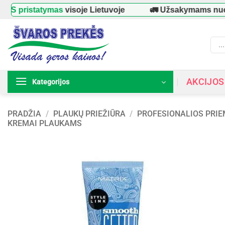
Skip
statymas
visoje Lietuvoje
🚛 Užsakymams nuo
39 €
to
content
Prod
searc
AKCIJOS
Kategorijos
PRADŽIA
/
PLAUKŲ PRIEŽIŪRA
/
PROFESIONALIOS PRI
KREMAI PLAUKAMS