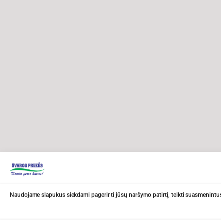
Naudojame slapukus siekdami pagerinti jūsų naršymo patirtį, teikti suasmenintus 