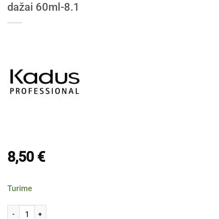
dažai 60ml-8.1
8,50
€
Turime
produkto kiekis: Kadus Extra Rich Creme Permanent plaukų dažai 60