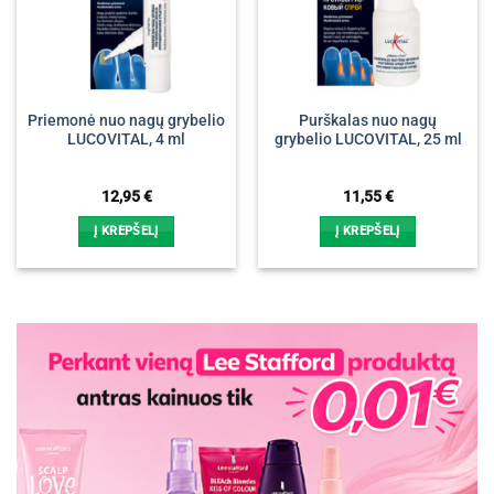
Priemonė nuo nagų grybelio
Purškalas nuo nagų
LUCOVITAL, 4 ml
grybelio LUCOVITAL, 25 ml
12,95
€
11,55
€
Į KREPŠELĮ
Į KREPŠELĮ