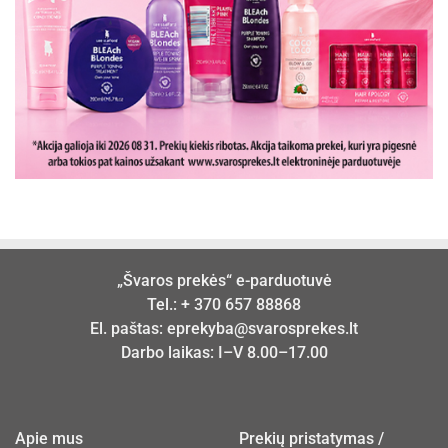
„Švaros prekės“ e-parduotuvė
Tel.:
+ 370 657 88868
El. paštas:
eprekyba@svarosprekes.lt
Darbo laikas: I–V 8.00–17.00
Apie mus
Prekių pristatymas /