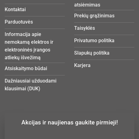
atsiėmimas
Kontaktai
Prekių grąžinimas
Parduotuvės
Taisyklės
Informacija apie
Privatumo politika
nemokamą elektros ir
elektroninės įrangos
Slapukų politika
atliekų išvežimą
Karjera
Atsiskaitymo būdai
Dažniausiai užduodami
klausimai (DUK)
Akcijas ir naujienas gaukite pirmieji!