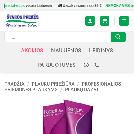
Skip
atymas
visoje Lietuvoje
🚛 Užsakymams nuo
39 €
–
NEMOKAMAS pristaty
to
content
Products
search
AKCIJOS
NAUJIENOS
LEIDINYS
PARDUOTUVĖS
PRADŽIA
/
PLAUKŲ PRIEŽIŪRA
/
PROFESIONALIOS
PRIEMONĖS PLAUKAMS
/
PLAUKŲ DAŽAI