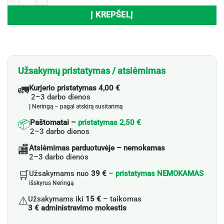
Į KREPŠELĮ
Užsakymų pristatymas / atsiėmimas
🚛
Kurjerio pristatymas 4,00 €
2–3 darbo dienos
Į Neringą – pagal atskirą susitarimą
📦
Paštomatai –
pristatymas 2,50 €
2–3 darbo dienos
🏬
Atsiėmimas parduotuvėje – nemokamas
2–3 darbo dienos
🛒
Užsakymams nuo
39 €
–
pristatymas NEMOKAMAS
išskyrus Neringą
⚠️
Užsakymams iki
15 €
– taikomas
3 € administravimo mokestis