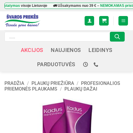
Skip
ymas
visoje Lietuvoje
🚛 Užsakymams nuo
39 €
–
NEMOKAMAS pristatyma
to
content
Products
search
AKCIJOS
NAUJIENOS
LEIDINYS
PARDUOTUVĖS
PRADŽIA
/
PLAUKŲ PRIEŽIŪRA
/
PROFESIONALIOS
PRIEMONĖS PLAUKAMS
/
PLAUKŲ DAŽAI