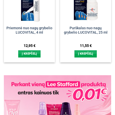
Priemonė nuo nagų grybelio
Purškalas nuo nagų
LUCOVITAL, 4 ml
grybelio LUCOVITAL, 25 ml
12,95
€
11,55
€
Į KREPŠELĮ
Į KREPŠELĮ