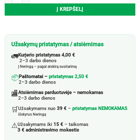
Į KREPŠELĮ
Užsakymų pristatymas / atsiėmimas
🚛
Kurjerio pristatymas 4,00 €
2–3 darbo dienos
Į Neringą – pagal atskirą susitarimą
📦
Paštomatai –
pristatymas 2,50 €
2–3 darbo dienos
🏬
Atsiėmimas parduotuvėje – nemokamas
2–3 darbo dienos
🛒
Užsakymams nuo
39 €
–
pristatymas NEMOKAMAS
išskyrus Neringą
⚠️
Užsakymams iki
15 €
– taikomas
3 € administravimo mokestis