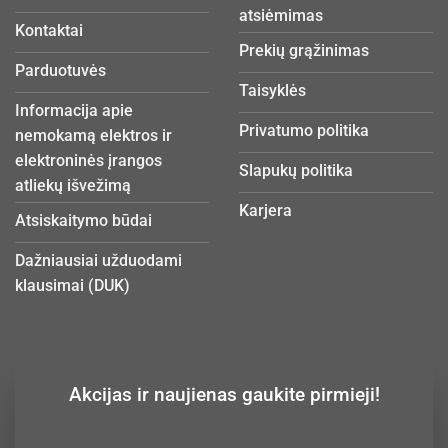
atsiėmimas
Kontaktai
Prekių grąžinimas
Parduotuvės
Taisyklės
Informacija apie
Privatumo politika
nemokamą elektros ir
elektroninės įrangos
Slapukų politika
atliekų išvežimą
Karjera
Atsiskaitymo būdai
Dažniausiai užduodami
klausimai (DUK)
Akcijas ir naujienas gaukite pirmieji!