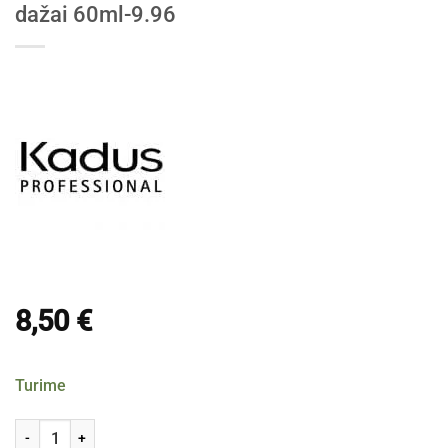
dažai 60ml-9.96
8,50
€
Turime
produkto kiekis: Kadus Extra Rich Creme Permanent plaukų dažai 6