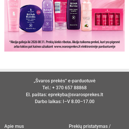
„Švaros prekės“ e-parduotuvė
Tel.:
+ 370 657 88868
El. paštas:
eprekyba@svarosprekes.lt
Darbo laikas: I–V 8.00–17.00
Apie mus
Prekių pristatymas /