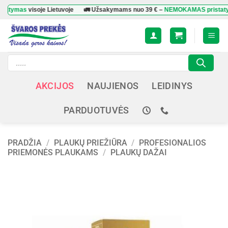
Skip
mas
visoje Lietuvoje
🚛 Užsakymams nuo
39 €
–
NEMOKAMAS pristatymas
v
to
content
Products
search
AKCIJOS
NAUJIENOS
LEIDINYS
PARDUOTUVĖS
PRADŽIA
/
PLAUKŲ PRIEŽIŪRA
/
PROFESIONALIOS
PRIEMONĖS PLAUKAMS
/
PLAUKŲ DAŽAI