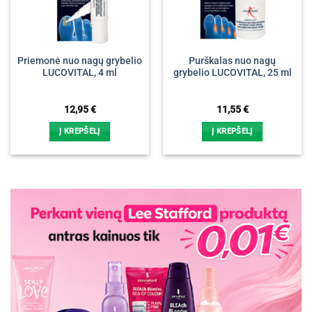
Priemonė nuo nagų grybelio
Purškalas nuo nagų
LUCOVITAL, 4 ml
grybelio LUCOVITAL, 25 ml
12,95
€
11,55
€
Į KREPŠELĮ
Į KREPŠELĮ