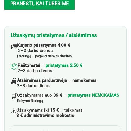
PRANEŠTI, KAI TURĖSIME
Užsakymų pristatymas / atsiėmimas
🚛
Kurjerio pristatymas 4,00 €
2–3 darbo dienos
Į Neringą – pagal atskirą susitarimą
📦
Paštomatai –
pristatymas 2,50 €
2–3 darbo dienos
🏬
Atsiėmimas parduotuvėje – nemokamas
2–3 darbo dienos
🛒
Užsakymams nuo
39 €
–
pristatymas NEMOKAMAS
išskyrus Neringą
⚠️
Užsakymams iki
15 €
– taikomas
3 € administravimo mokestis