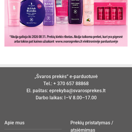
„Švaros prekės“ e-parduotuvė
Tel.:
+ 370 657 88868
El. paštas:
eprekyba@svarosprekes.lt
Darbo laikas: I–V 8.00–17.00
Apie mus
Prekių pristatymas /
atsiėmimas