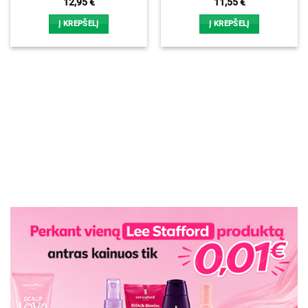
12,95
€
11,55
€
Į KREPŠELĮ
Į KREPŠELĮ