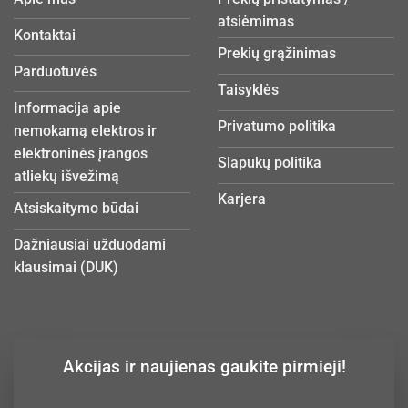
atsiėmimas
Kontaktai
Prekių grąžinimas
Parduotuvės
Taisyklės
Informacija apie
Privatumo politika
nemokamą elektros ir
elektroninės įrangos
Slapukų politika
atliekų išvežimą
Karjera
Atsiskaitymo būdai
Dažniausiai užduodami
klausimai (DUK)
Akcijas ir naujienas gaukite pirmieji!