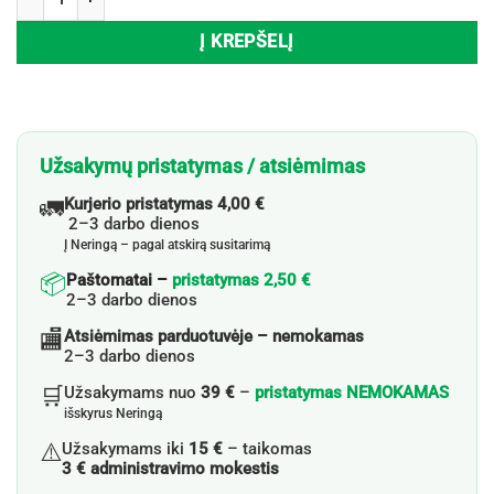
Į KREPŠELĮ
Užsakymų pristatymas / atsiėmimas
🚛
Kurjerio pristatymas 4,00 €
2–3 darbo dienos
Į Neringą – pagal atskirą susitarimą
📦
Paštomatai –
pristatymas 2,50 €
2–3 darbo dienos
🏬
Atsiėmimas parduotuvėje – nemokamas
2–3 darbo dienos
🛒
Užsakymams nuo
39 €
–
pristatymas NEMOKAMAS
išskyrus Neringą
⚠️
Užsakymams iki
15 €
– taikomas
3 € administravimo mokestis