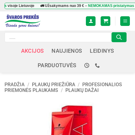
Skip
oje Lietuvoje
🚛 Užsakymams nuo
39 €
–
NEMOKAMAS pristatymas
visoje 
to
content
Products
search
AKCIJOS
NAUJIENOS
LEIDINYS
PARDUOTUVĖS
PRADŽIA
/
PLAUKŲ PRIEŽIŪRA
/
PROFESIONALIOS
PRIEMONĖS PLAUKAMS
/
PLAUKŲ DAŽAI