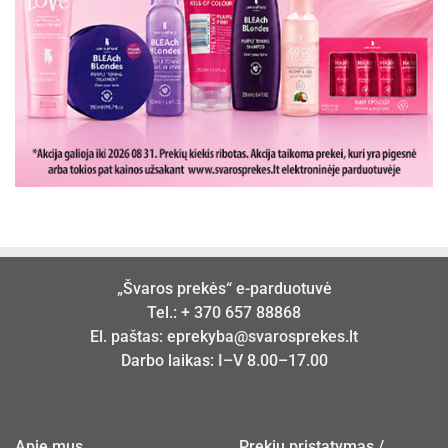
„Švaros prekės“ e-parduotuvė
Tel.:
+ 370 657 88868
El. paštas:
eprekyba@svarosprekes.lt
Darbo laikas: I–V 8.00–17.00
Apie mus
Prekių pristatymas /