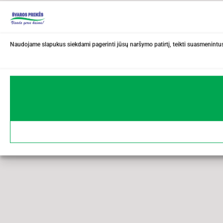
Naudojame slapukus siekdami pagerinti jūsų naršymo patirtį, teikti suasmenintus 