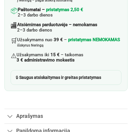
Į Neringą – pagal atskirą susitarimą
📦
Paštomatai –
pristatymas 2,50 €
2–3 darbo dienos
🏬
Atsiėmimas parduotuvėje – nemokamas
2–3 darbo dienos
🛒
Užsakymams nuo
39 €
–
pristatymas NEMOKAMAS
išskyrus Neringą
⚠️
Užsakymams iki
15 €
– taikomas
3 € administravimo mokestis
🔒
Saugus atsiskaitymas ir greitas pristatymas
Aprašymas
Papildoma informacija