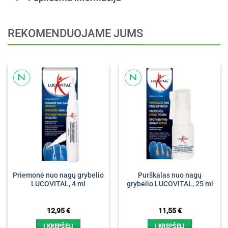
REKOMENDUOJAME JUMS
Priemonė nuo nagų grybelio
Purškalas nuo nagų
LUCOVITAL, 4 ml
grybelio LUCOVITAL, 25 ml
12,95
€
11,55
€
Į KREPŠELĮ
Į KREPŠELĮ