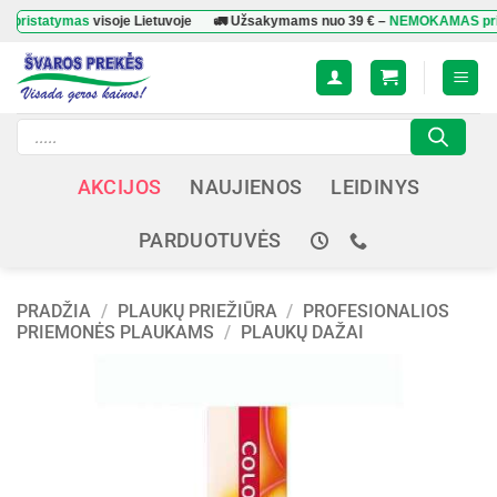
Skip
atymas
visoje Lietuvoje
🚛 Užsakymams nuo
39 €
–
NEMOKAMAS pristatym
to
content
Products
search
AKCIJOS
NAUJIENOS
LEIDINYS
PARDUOTUVĖS
PRADŽIA
/
PLAUKŲ PRIEŽIŪRA
/
PROFESIONALIOS
PRIEMONĖS PLAUKAMS
/
PLAUKŲ DAŽAI