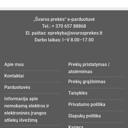
„Švaros prekės“ e-parduotuvė
Tel.:
+ 370 657 88868
El. paštas:
eprekyba@svarosprekes.lt
Darbo laikas: I–V 8.00–17.00
Apie mus
Prekių pristatymas /
atsiėmimas
Kontaktai
Prekių grąžinimas
Parduotuvės
Taisyklės
Informacija apie
Privatumo politika
nemokamą elektros ir
elektroninės įrangos
Slapukų politika
atliekų išvežimą
Karjera