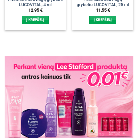
LUCOVITAL, 4 ml
grybelio LUCOVITAL, 25 ml
12,95
€
11,55
€
Į KREPŠELĮ
Į KREPŠELĮ