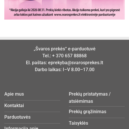
„Švaros prekės“ e-parduotuvė
Tel.:
+ 370 657 88868
El. paštas:
eprekyba@svarosprekes.lt
Darbo laikas: I–V 8.00–17.00
Apie mus
Prekių pristatymas /
atsiėmimas
Kontaktai
Prekių grąžinimas
Parduotuvės
Taisyklės
Informacija apie