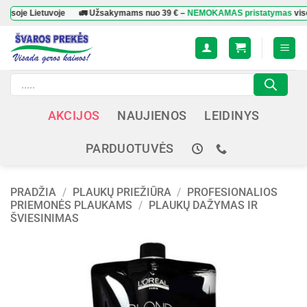
Skip
 Lietuvoje
🚛 Užsakymams nuo
39 €
–
NEMOKAMAS pristatymas
visoje Liet
to
content
Products
search
AKCIJOS
NAUJIENOS
LEIDINYS
PARDUOTUVĖS
PRADŽIA
/
PLAUKŲ PRIEŽIŪRA
/
PROFESIONALIOS
PRIEMONĖS PLAUKAMS
/
PLAUKŲ DAŽYMAS IR
ŠVIESINIMAS