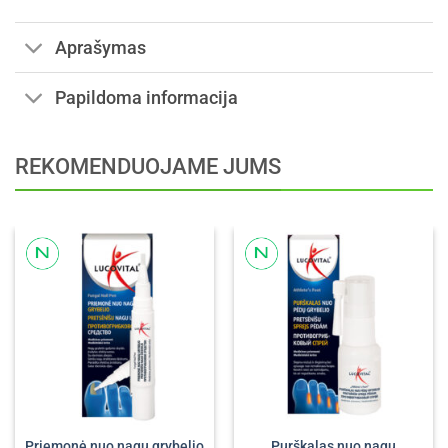
Aprašymas
Papildoma informacija
REKOMENDUOJAME JUMS
Priemonė nuo nagų grybelio
Purškalas nuo nagų