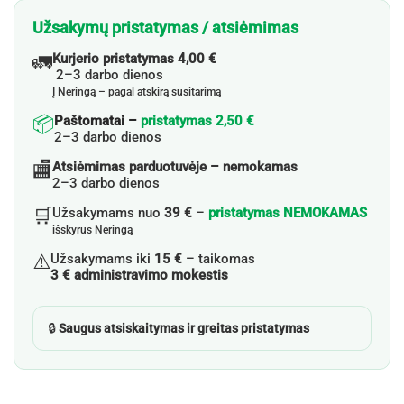
Užsakymų pristatymas / atsiėmimas
🚛
Kurjerio pristatymas 4,00 €
2–3 darbo dienos
Į Neringą – pagal atskirą susitarimą
📦
Paštomatai –
pristatymas 2,50 €
2–3 darbo dienos
🏬
Atsiėmimas parduotuvėje – nemokamas
2–3 darbo dienos
🛒
Užsakymams nuo
39 €
–
pristatymas NEMOKAMAS
išskyrus Neringą
⚠️
Užsakymams iki
15 €
– taikomas
3 € administravimo mokestis
🔒
Saugus atsiskaitymas ir greitas pristatymas