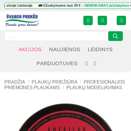
Skip
je Lietuvoje
🚛 Užsakymams nuo
39 €
–
NEMOKAMAS pristatymas
visoje L
to
content
Products
search
AKCIJOS
NAUJIENOS
LEIDINYS
PARDUOTUVĖS
PRADŽIA
/
PLAUKŲ PRIEŽIŪRA
/
PROFESIONALIOS
PRIEMONĖS PLAUKAMS
/
PLAUKŲ MODELIAVIMAS