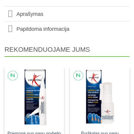
Aprašymas
Papildoma informacija
REKOMENDUOJAME JUMS
Priemonė nuo nagų grybelio
Purškalas nuo nagų