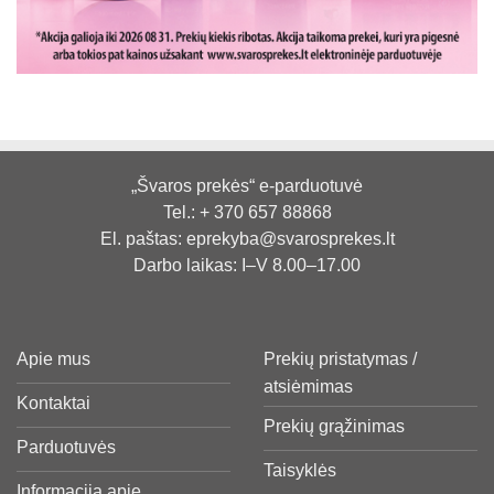
„Švaros prekės“ e-parduotuvė
Tel.:
+ 370 657 88868
El. paštas:
eprekyba@svarosprekes.lt
Darbo laikas: I–V 8.00–17.00
Apie mus
Prekių pristatymas /
atsiėmimas
Kontaktai
Prekių grąžinimas
Parduotuvės
Taisyklės
Informacija apie