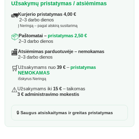
Užsakymų pristatymas / atsiėmimas
🚛
Kurjerio pristatymas 4,00 €
2–3 darbo dienos
Į Neringą – pagal atskirą susitarimą
📦
Paštomatai –
pristatymas 2,50 €
2–3 darbo dienos
🏬
Atsiėmimas parduotuvėje – nemokamas
2–3 darbo dienos
🛒
Užsakymams nuo
39 €
–
pristatymas
NEMOKAMAS
išskyrus Neringą
⚠️
Užsakymams iki
15 €
– taikomas
3 € administravimo mokestis
🔒
Saugus atsiskaitymas ir greitas pristatymas