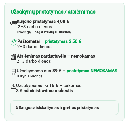
Užsakymų pristatymas / atsiėmimas
🚛
Kurjerio pristatymas 4,00 €
2–3 darbo dienos
Į Neringą – pagal atskirą susitarimą
📦
Paštomatai –
pristatymas 2,50 €
2–3 darbo dienos
🏬
Atsiėmimas parduotuvėje – nemokamas
2–3 darbo dienos
🛒
Užsakymams nuo
39 €
–
pristatymas NEMOKAMAS
išskyrus Neringą
⚠️
Užsakymams iki
15 €
– taikomas
3 € administravimo mokestis
🔒
Saugus atsiskaitymas ir greitas pristatymas