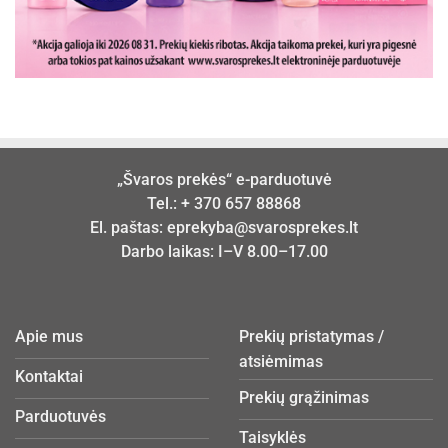
„Švaros prekės“ e-parduotuvė
Tel.:
+ 370 657 88868
El. paštas:
eprekyba@svarosprekes.lt
Darbo laikas: I–V 8.00–17.00
Apie mus
Prekių pristatymas /
atsiėmimas
Kontaktai
Prekių grąžinimas
Parduotuvės
Taisyklės