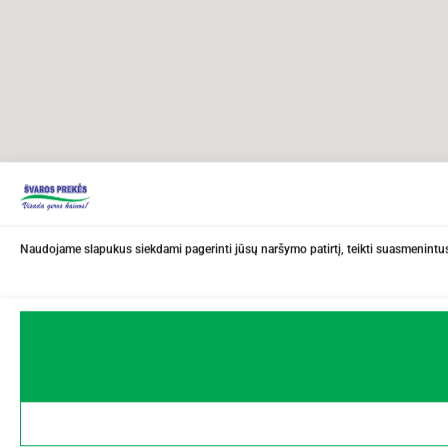
Naudojame slapukus siekdami pagerinti jūsų naršymo patirtį, teikti suasmenintus 