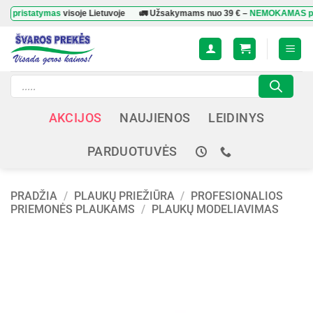
Skip
tatymas
visoje Lietuvoje
🚛 Užsakymams nuo
39 €
–
NEMOKAMAS pristaty
to
content
Products
search
AKCIJOS
NAUJIENOS
LEIDINYS
PARDUOTUVĖS
PRADŽIA
/
PLAUKŲ PRIEŽIŪRA
/
PROFESIONALIOS
PRIEMONĖS PLAUKAMS
/
PLAUKŲ MODELIAVIMAS