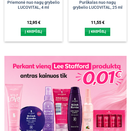
Priemonė nuo nagų grybelio
Purškalas nuo nagų
LUCOVITAL, 4 ml
grybelio LUCOVITAL, 25 ml
12,95
€
11,55
€
Į KREPŠELĮ
Į KREPŠELĮ