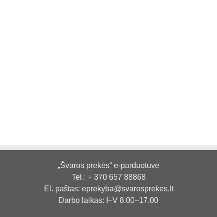
„Švaros prekės“ e-parduotuvė
Tel.:
+ 370 657 88868
El. paštas:
eprekyba@svarosprekes.lt
Darbo laikas: I–V 8.00–17.00