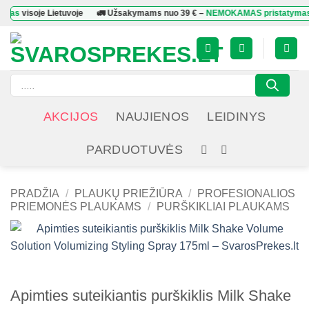
Skip
isoje Lietuvoje
🚛 Užsakymams nuo
39 €
–
NEMOKAMAS pristatymas
visoje
to
content
Products
search
AKCIJOS
NAUJIENOS
LEIDINYS
PARDUOTUVĖS
PRADŽIA
/
PLAUKŲ PRIEŽIŪRA
/
PROFESIONALIOS
PRIEMONĖS PLAUKAMS
/
PURŠKIKLIAI PLAUKAMS
Apimties suteikiantis purškiklis Milk Shake