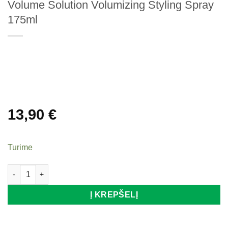
Volume Solution Volumizing Styling Spray
175ml
13,90
€
Turime
produkto kiekis: Apimties suteikiantis purškiklis Milk Shake V
Į KREPŠELĮ