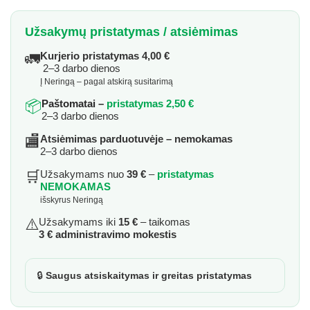
Užsakymų pristatymas / atsiėmimas
🚛
Kurjerio pristatymas 4,00 €
2–3 darbo dienos
Į Neringą – pagal atskirą susitarimą
📦
Paštomatai –
pristatymas 2,50 €
2–3 darbo dienos
🏬
Atsiėmimas parduotuvėje – nemokamas
2–3 darbo dienos
🛒
Užsakymams nuo
39 €
–
pristatymas
NEMOKAMAS
išskyrus Neringą
⚠️
Užsakymams iki
15 €
– taikomas
3 € administravimo mokestis
🔒
Saugus atsiskaitymas ir greitas pristatymas