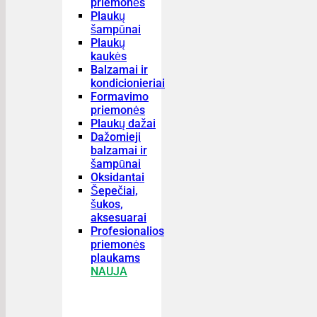
priemonės
Plaukų
šampūnai
Plaukų
kaukės
Balzamai ir
kondicionieriai
Formavimo
priemonės
Plaukų dažai
Dažomieji
balzamai ir
šampūnai
Oksidantai
Šepečiai,
šukos,
aksesuarai
Profesionalios
priemonės
plaukams
NAUJA