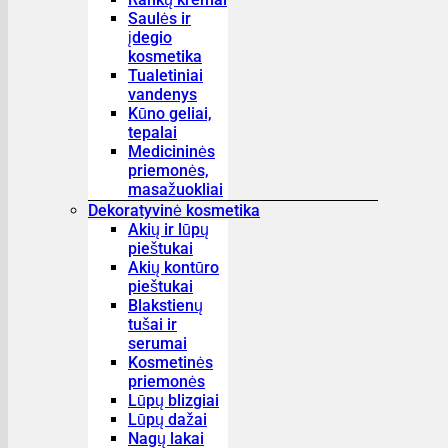
Saulės ir
įdegio
kosmetika
Tualetiniai
vandenys
Kūno geliai,
tepalai
Medicininės
priemonės,
masažuokliai
Dekoratyvinė kosmetika
Akių ir lūpų
pieštukai
Akių kontūro
pieštukai
Blakstienų
tušai ir
serumai
Kosmetinės
priemonės
Lūpų blizgiai
Lūpų dažai
Nagų lakai