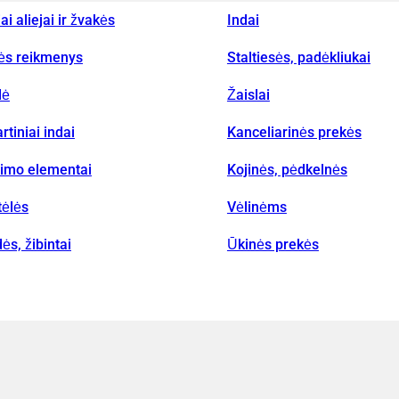
iai aliejai ir žvakės
Indai
vės reikmenys
Staltiesės, padėkliukai
lė
Žaislai
rtiniai indai
Kanceliarinės prekės
nimo elementai
Kojinės, pėdkelnės
tėlės
Vėlinėms
ės, žibintai
Ūkinės prekės