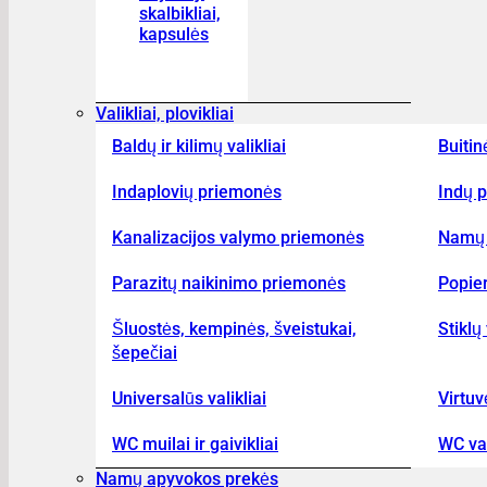
skalbikliai,
kapsulės
Valikliai, plovikliai
Baldų ir kilimų valikliai
Buitin
Indaplovių priemonės
Indų p
Kanalizacijos valymo priemonės
Namų 
Parazitų naikinimo priemonės
Popier
Šluostės, kempinės, šveistukai,
Stiklų 
šepečiai
Universalūs valikliai
Virtuv
WC muilai ir gaivikliai
WC val
Namų apyvokos prekės