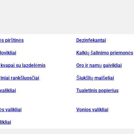
ės pirštinės
Dezinfekantai
lovikliai
Kalkių šalinimo priemonės
kvapai su lazdelėmis
Oro ir namų gaivikliai
iniai rankšluosčiai
Šiukšlių maišeliai
valikliai
Tualetinis popierius
ės valikliai
Vonios valikliai
ikliai