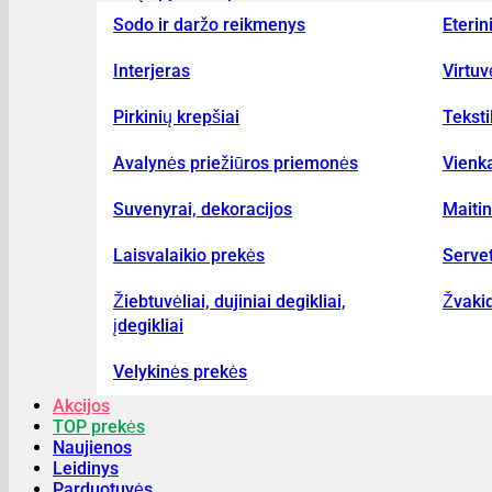
Sodo ir daržo reikmenys
Eterin
Interjeras
Virtu
Pirkinių krepšiai
Teksti
Avalynės priežiūros priemonės
Vienka
Suvenyrai, dekoracijos
Maiti
Laisvalaikio prekės
Serve
Žiebtuvėliai, dujiniai degikliai,
Žvakid
įdegikliai
Velykinės prekės
Akcijos
TOP prekės
Naujienos
Leidinys
Parduotuvės