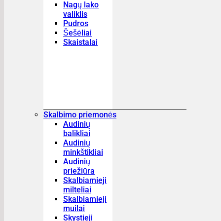
Nagų lako
valiklis
Pudros
Šešėliai
Skaistalai
Skalbimo priemonės
Audinių
balikliai
Audinių
minkštikliai
Audinių
priežiūra
Skalbiamieji
milteliai
Skalbiamieji
muilai
Skystieji