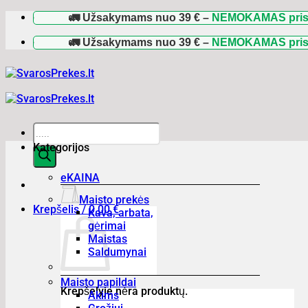
Skip
🚛 Užsakymams nuo
39 €
–
NEMOKAMAS pristatyma
to
content
🚛 Užsakymams nuo
39 €
–
NEMOKAMAS pristatyma
Products
search
Kategorijos
eKAINA
Maisto prekės
Krepšelis /
0,00
€
Kava, arbata,
gėrimai
Maistas
Saldumynai
Maisto papildai
Krepšelyje nėra produktų.
Akims