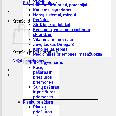
Grožiui
Grįžti į parduotuvę
Imunitetui stiprinti, potensijai
Kaulams, sąnariams
Nervų sistemai, miegui
Peršalus
Krepšelis
Širdžiai, kraujotakai
Kepenims, virškinimo sistemai,
skrandžiui
Vitaminai ir mineralai
Žuvų taukai, Omega 3
Kūno geliai, tepalai
Krepšelyje nėra produktų.
Medicininės priemonės, masažuokliai
Grįžti į parduotuvę
Prekės gyvūnams
Kačių
pašaras ir
priežiūros
priemonės
Šunų pašaras
ir priežiūros
priemonės
Plaukų priežiūra
Plaukų
priežiūros