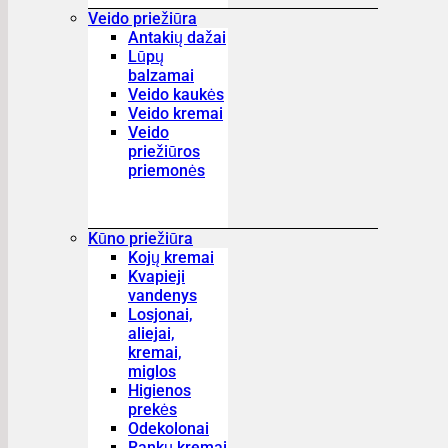
Veido priežiūra
Antakių dažai
Lūpų
balzamai
Veido kaukės
Veido kremai
Veido
priežiūros
priemonės
Kūno priežiūra
Kojų kremai
Kvapieji
vandenys
Losjonai,
aliejai,
kremai,
miglos
Higienos
prekės
Odekolonai
Rankų kremai