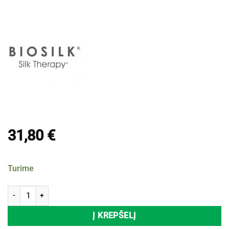
31,80
€
Turime
produkto kiekis: Atstatomasis šampūnas visų tipų plaukams BIOSI
Į KREPŠELĮ