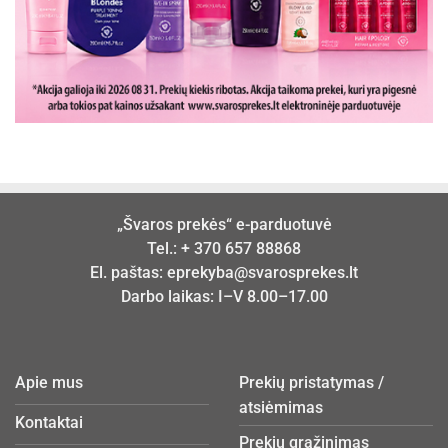
„Švaros prekės“ e-parduotuvė
Tel.:
+ 370 657 88868
El. paštas:
eprekyba@svarosprekes.lt
Darbo laikas: I–V 8.00–17.00
Apie mus
Prekių pristatymas /
atsiėmimas
Kontaktai
Prekių grąžinimas