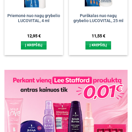
Priemonė nuo nagų grybelio
Purškalas nuo nagų
LUCOVITAL, 4 ml
grybelio LUCOVITAL, 25 ml
12,95
€
11,55
€
Į KREPŠELĮ
Į KREPŠELĮ