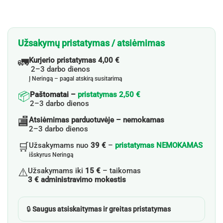
Užsakymų pristatymas / atsiėmimas
🚛
Kurjerio pristatymas 4,00 €
2–3 darbo dienos
Į Neringą – pagal atskirą susitarimą
📦
Paštomatai –
pristatymas 2,50 €
2–3 darbo dienos
🏬
Atsiėmimas parduotuvėje – nemokamas
2–3 darbo dienos
🛒
Užsakymams nuo
39 €
–
pristatymas NEMOKAMAS
išskyrus Neringą
⚠️
Užsakymams iki
15 €
– taikomas
3 € administravimo mokestis
🔒
Saugus atsiskaitymas ir greitas pristatymas