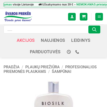
Skip
mas
visoje Lietuvoje
🚛 Užsakymams nuo
39 €
–
NEMOKAMAS pristatymas
v
to
content
Products
search
AKCIJOS
NAUJIENOS
LEIDINYS
PARDUOTUVĖS
PRADŽIA
/
PLAUKŲ PRIEŽIŪRA
/
PROFESIONALIOS
PRIEMONĖS PLAUKAMS
/
ŠAMPŪNAI