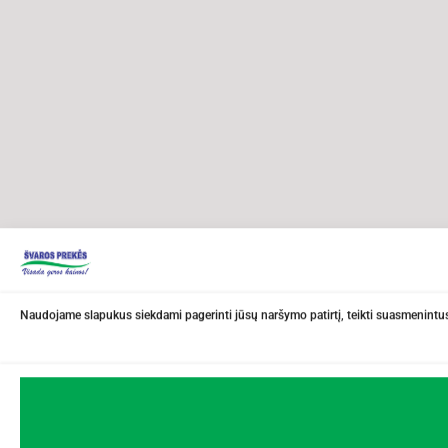
Naudojame slapukus siekdami pagerinti jūsų naršymo patirtį, teikti suasmenintus 