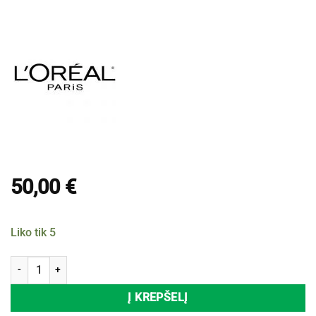
50,00
€
Liko tik 5
produkto kiekis: Blizgesio suteikiantis šampūnas L‘Oreal Professio
Į KREPŠELĮ