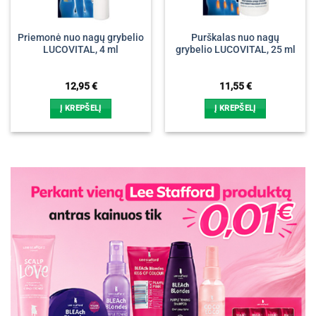
Priemonė nuo nagų grybelio
Purškalas nuo nagų
LUCOVITAL, 4 ml
grybelio LUCOVITAL, 25 ml
12,95
€
11,55
€
Į KREPŠELĮ
Į KREPŠELĮ