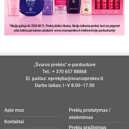
„Švaros prekės“ e-parduotuvė
Tel.:
+ 370 657 88868
El. paštas:
eprekyba@svarosprekes.lt
Darbo laikas: I–V 8.00–17.00
Apie mus
Prekių pristatymas /
atsiėmimas
Kontaktai
Prekių grąžinimas