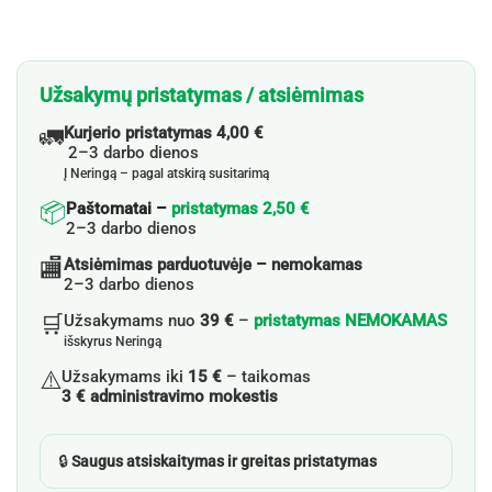
Užsakymų pristatymas / atsiėmimas
🚛
Kurjerio pristatymas 4,00 €
2–3 darbo dienos
Į Neringą – pagal atskirą susitarimą
📦
Paštomatai –
pristatymas 2,50 €
2–3 darbo dienos
🏬
Atsiėmimas parduotuvėje – nemokamas
2–3 darbo dienos
🛒
Užsakymams nuo
39 €
–
pristatymas NEMOKAMAS
išskyrus Neringą
⚠️
Užsakymams iki
15 €
– taikomas
3 € administravimo mokestis
🔒
Saugus atsiskaitymas ir greitas pristatymas