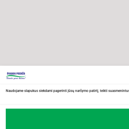
Naudojame slapukus siekdami pagerinti jūsų naršymo patirtį, teikti suasmenintus 