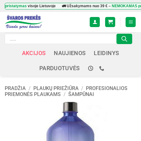
Skip
atymas
visoje Lietuvoje
🚛 Užsakymams nuo
39 €
–
NEMOKAMAS pristatym
to
content
Products
search
AKCIJOS
NAUJIENOS
LEIDINYS
PARDUOTUVĖS
PRADŽIA
/
PLAUKŲ PRIEŽIŪRA
/
PROFESIONALIOS
PRIEMONĖS PLAUKAMS
/
ŠAMPŪNAI