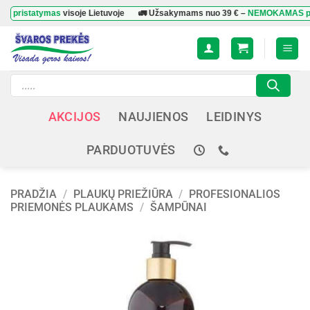
Skip
tatymas
visoje Lietuvoje
🚛 Užsakymams nuo
39 €
–
NEMOKAMAS pristaty
to
content
Products
search
AKCIJOS
NAUJIENOS
LEIDINYS
PARDUOTUVĖS
PRADŽIA
/
PLAUKŲ PRIEŽIŪRA
/
PROFESIONALIOS
PRIEMONĖS PLAUKAMS
/
ŠAMPŪNAI