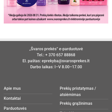
„Švaros prekės“ e-parduotuvė
Tel.:
+ 370 657 88868
El. paštas:
eprekyba@svarosprekes.lt
Darbo laikas: I–V 8.00–17.00
Apie mus
Prekių pristatymas /
atsiėmimas
Kontaktai
Prekių grąžinimas
Parduotuvės