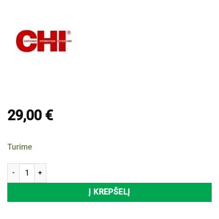
29,00
€
Turime
produkto kiekis: Šampūnas su argano ir moringų aliejumi CHI Argan
Į KREPŠELĮ