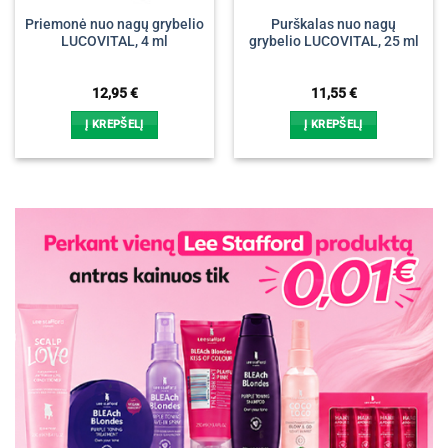
Priemonė nuo nagų grybelio
Purškalas nuo nagų
LUCOVITAL, 4 ml
grybelio LUCOVITAL, 25 ml
12,95
€
11,55
€
Į KREPŠELĮ
Į KREPŠELĮ