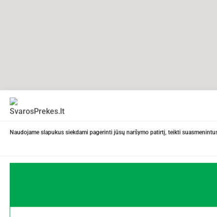
Naudojame slapukus siekdami pagerinti jūsų naršymo patirtį, teikti suasmenintus 