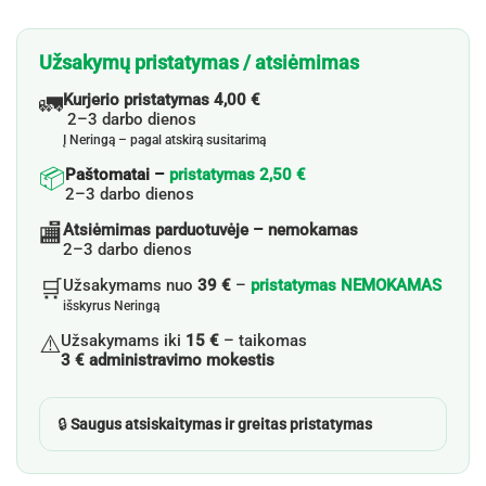
Užsakymų pristatymas / atsiėmimas
🚛
Kurjerio pristatymas 4,00 €
2–3 darbo dienos
Į Neringą – pagal atskirą susitarimą
📦
Paštomatai –
pristatymas 2,50 €
2–3 darbo dienos
🏬
Atsiėmimas parduotuvėje – nemokamas
2–3 darbo dienos
🛒
Užsakymams nuo
39 €
–
pristatymas NEMOKAMAS
išskyrus Neringą
⚠️
Užsakymams iki
15 €
– taikomas
3 € administravimo mokestis
🔒
Saugus atsiskaitymas ir greitas pristatymas