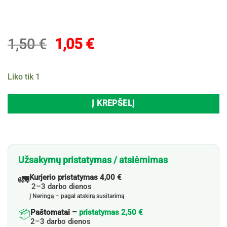
Original
Current
1,50
€
1,05
€
price
price
was:
is:
Liko tik 1
1,50 €.
1,05 €.
Į KREPŠELĮ
Užsakymų pristatymas / atsiėmimas
🚛
Kurjerio pristatymas 4,00 €
2–3 darbo dienos
Į Neringą – pagal atskirą susitarimą
📦
Paštomatai –
pristatymas 2,50 €
2–3 darbo dienos