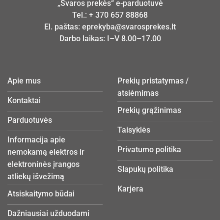
„Švaros prekės“ e-parduotuvė
Tel.:
+ 370 657 88868
El. paštas:
eprekyba@svarosprekes.lt
Darbo laikas: I–V 8.00–17.00
Apie mus
Prekių pristatymas /
atsiėmimas
Kontaktai
Prekių grąžinimas
Parduotuvės
Taisyklės
Informacija apie
Privatumo politika
nemokamą elektros ir
elektroninės įrangos
Slapukų politika
atliekų išvežimą
Karjera
Atsiskaitymo būdai
Dažniausiai užduodami