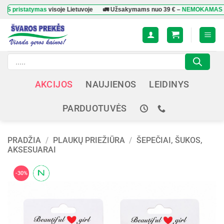
Skip
statymas
visoje Lietuvoje
🚛 Užsakymams nuo
39 €
–
NEMOKAMAS pristat
to
content
Products
search
AKCIJOS
NAUJIENOS
LEIDINYS
PARDUOTUVĖS
PRADŽIA
/
PLAUKŲ PRIEŽIŪRA
/
ŠEPEČIAI, ŠUKOS,
AKSESUARAI
-30%