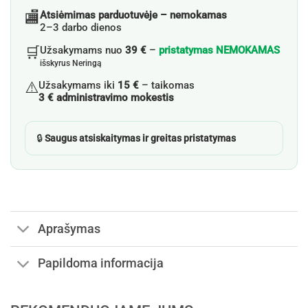
🏬
Atsiėmimas parduotuvėje – nemokamas
2–3 darbo dienos
🛒
Užsakymams nuo
39 €
–
pristatymas NEMOKAMAS
išskyrus Neringą
⚠️
Užsakymams iki
15 €
– taikomas
3 € administravimo mokestis
🔒
Saugus atsiskaitymas ir greitas pristatymas
Aprašymas
Papildoma informacija