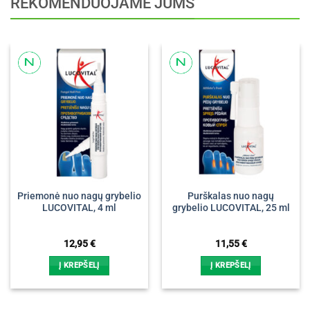
REKOMENDUOJAME JUMS
Priemonė nuo nagų grybelio
Purškalas nuo nagų
LUCOVITAL, 4 ml
grybelio LUCOVITAL, 25 ml
12,95
€
11,55
€
Į KREPŠELĮ
Į KREPŠELĮ