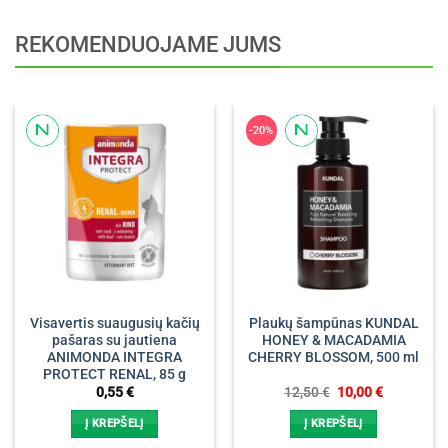
REKOMENDUOJAME JUMS
-20%
Visavertis suaugusių kačių
Plaukų šampūnas KUNDAL
pašaras su jautiena
HONEY & MACADAMIA
ANIMONDA INTEGRA
CHERRY BLOSSOM, 500 ml
PROTECT RENAL, 85 g
Original
Current
0,55
€
12,50
€
10,00
€
price
price
was:
is:
Į KREPŠELĮ
Į KREPŠELĮ
12,50 €.
10,00 €.