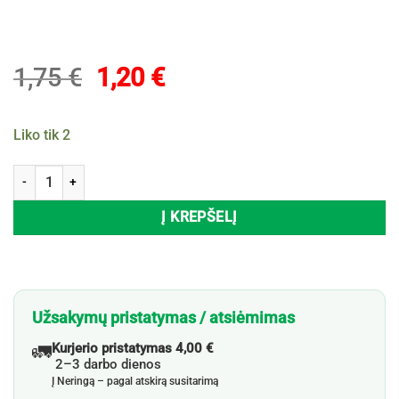
Original
Current
1,75
€
1,20
€
price
price
was:
is:
Liko tik 2
1,75 €.
1,20 €.
produkto kiekis: Plaukų gumytės SETABLU, 10 vnt.
Į KREPŠELĮ
Užsakymų pristatymas / atsiėmimas
🚛
Kurjerio pristatymas 4,00 €
2–3 darbo dienos
Į Neringą – pagal atskirą susitarimą