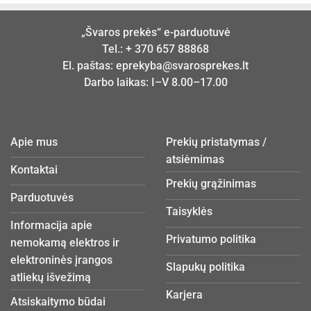
„Švaros prekės“ e-parduotuvė
Tel.:
+ 370 657 88868
El. paštas:
eprekyba@svarosprekes.lt
Darbo laikas: I–V 8.00–17.00
Apie mus
Prekių pristatymas /
atsiėmimas
Kontaktai
Prekių grąžinimas
Parduotuvės
Taisyklės
Informacija apie
Privatumo politika
nemokamą elektros ir
elektroninės įrangos
Slapukų politika
atliekų išvežimą
Karjera
Atsiskaitymo būdai