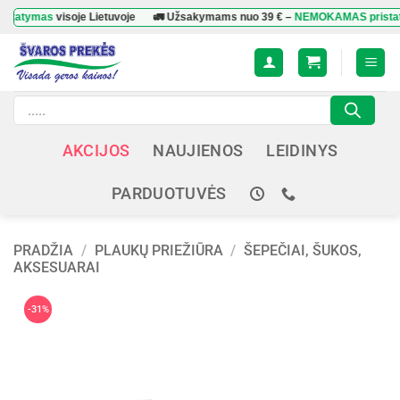
Skip
ymas
visoje Lietuvoje
🚛 Užsakymams nuo
39 €
–
NEMOKAMAS pristatyma
to
content
Products
search
AKCIJOS
NAUJIENOS
LEIDINYS
PARDUOTUVĖS
PRADŽIA
/
PLAUKŲ PRIEŽIŪRA
/
ŠEPEČIAI, ŠUKOS,
AKSESUARAI
-31%