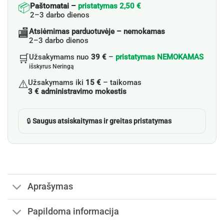
📦
Paštomatai –
pristatymas 2,50 €
2–3 darbo dienos
🏬
Atsiėmimas parduotuvėje – nemokamas
2–3 darbo dienos
🛒
Užsakymams nuo
39 €
–
pristatymas NEMOKAMAS
išskyrus Neringą
⚠️
Užsakymams iki
15 €
– taikomas
3 € administravimo mokestis
🔒
Saugus atsiskaitymas ir greitas pristatymas
Aprašymas
Papildoma informacija