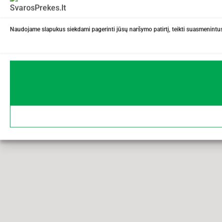
Naudojame slapukus siekdami pagerinti jūsų naršymo patirtį, teikti suasmenintus 