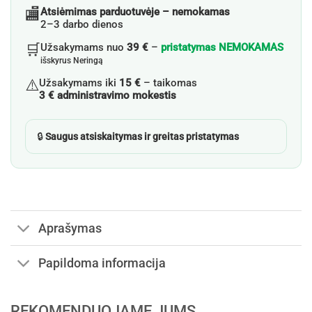
🏬
Atsiėmimas parduotuvėje – nemokamas
2–3 darbo dienos
🛒
Užsakymams nuo
39 €
–
pristatymas NEMOKAMAS
išskyrus Neringą
⚠️
Užsakymams iki
15 €
– taikomas
3 € administravimo mokestis
🔒
Saugus atsiskaitymas ir greitas pristatymas
Aprašymas
Papildoma informacija
REKOMENDUOJAME JUMS