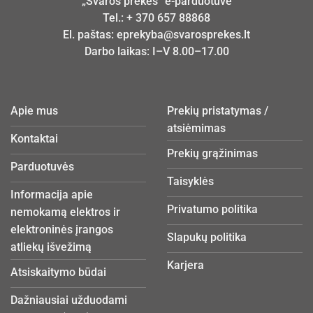
„Švaros prekės“ e-parduotuvė
Tel.:
+ 370 657 88868
El. paštas:
eprekyba@svarosprekes.lt
Darbo laikas: I–V 8.00–17.00
Apie mus
Prekių pristatymas /
atsiėmimas
Kontaktai
Prekių grąžinimas
Parduotuvės
Taisyklės
Informacija apie
Privatumo politika
nemokamą elektros ir
elektroninės įrangos
Slapukų politika
atliekų išvežimą
Karjera
Atsiskaitymo būdai
Dažniausiai užduodami