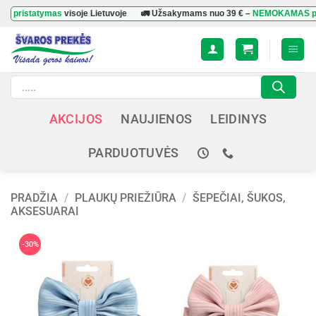
Skip
tatymas
visoje Lietuvoje
🚛 Užsakymams nuo
39 €
–
NEMOKAMAS pristat
to
content
Products
search
AKCIJOS
NAUJIENOS
LEIDINYS
PARDUOTUVĖS
PRADŽIA
/
PLAUKŲ PRIEŽIŪRA
/
ŠEPEČIAI, ŠUKOS,
AKSESUARAI
-30%