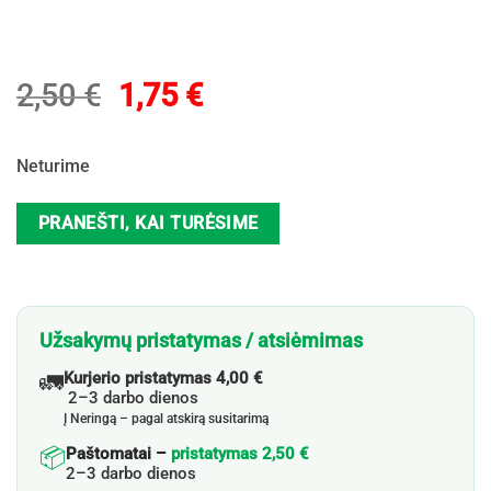
Original
Current
2,50
€
1,75
€
price
price
was:
is:
Neturime
2,50 €.
1,75 €.
PRANEŠTI, KAI TURĖSIME
Užsakymų pristatymas / atsiėmimas
🚛
Kurjerio pristatymas 4,00 €
2–3 darbo dienos
Į Neringą – pagal atskirą susitarimą
📦
Paštomatai –
pristatymas 2,50 €
2–3 darbo dienos