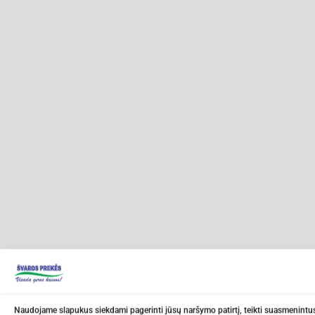
Naudojame slapukus siekdami pagerinti jūsų naršymo patirtį, teikti suasmenintus 