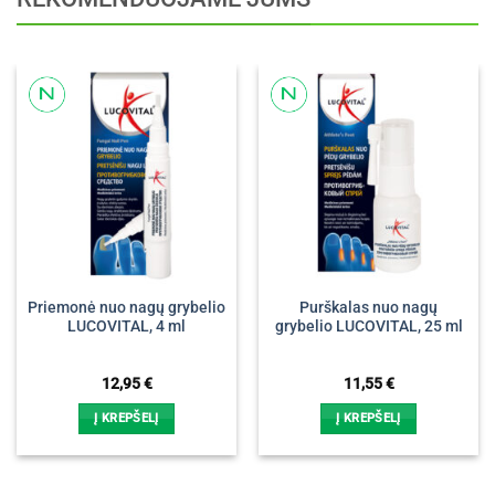
Priemonė nuo nagų grybelio
Purškalas nuo nagų
LUCOVITAL, 4 ml
grybelio LUCOVITAL, 25 ml
12,95
€
11,55
€
Į KREPŠELĮ
Į KREPŠELĮ