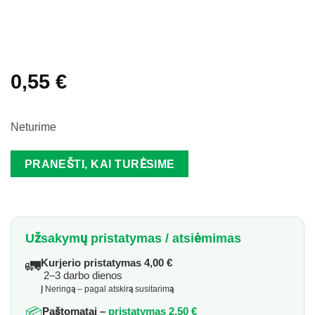
0,55
€
Neturime
PRANEŠTI, KAI TURĖSIME
Užsakymų pristatymas / atsiėmimas
🚛
Kurjerio pristatymas 4,00 €
2–3 darbo dienos
Į Neringą – pagal atskirą susitarimą
📦
Paštomatai –
pristatymas 2,50 €