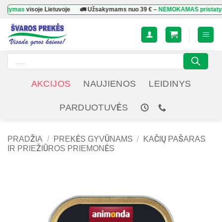
Skip
as
visoje Lietuvoje
🚛 Užsakymams nuo
39 €
–
NEMOKAMAS pristatymas
vi
to
content
Products
search
AKCIJOS
NAUJIENOS
LEIDINYS
PARDUOTUVĖS
PRADŽIA
/
PREKĖS GYVŪNAMS
/
KAČIŲ PAŠARAS
IR PRIEŽIŪROS PRIEMONĖS