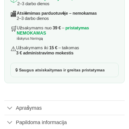
2–3 darbo dienos
🏬
Atsiėmimas parduotuvėje – nemokamas
2–3 darbo dienos
🛒
Užsakymams nuo
39 €
–
pristatymas
NEMOKAMAS
išskyrus Neringą
⚠️
Užsakymams iki
15 €
– taikomas
3 € administravimo mokestis
🔒
Saugus atsiskaitymas ir greitas pristatymas
Aprašymas
Papildoma informacija