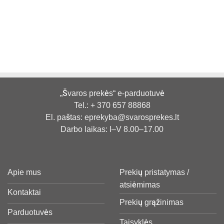
„Švaros prekės“ e-parduotuvė
Tel.:
+ 370 657 88868
El. paštas:
eprekyba@svarosprekes.lt
Darbo laikas: I–V 8.00–17.00
Apie mus
Prekių pristatymas /
atsiėmimas
Kontaktai
Prekių grąžinimas
Parduotuvės
Taisyklės