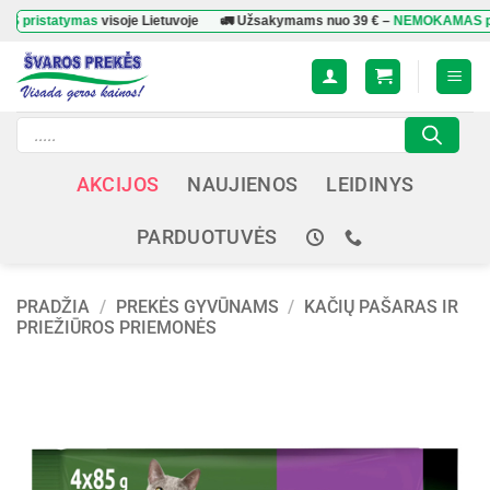
Skip
tatymas
visoje Lietuvoje
🚛 Užsakymams nuo
39 €
–
NEMOKAMAS pristat
to
content
Products
search
AKCIJOS
NAUJIENOS
LEIDINYS
PARDUOTUVĖS
PRADŽIA
/
PREKĖS GYVŪNAMS
/
KAČIŲ PAŠARAS IR
PRIEŽIŪROS PRIEMONĖS