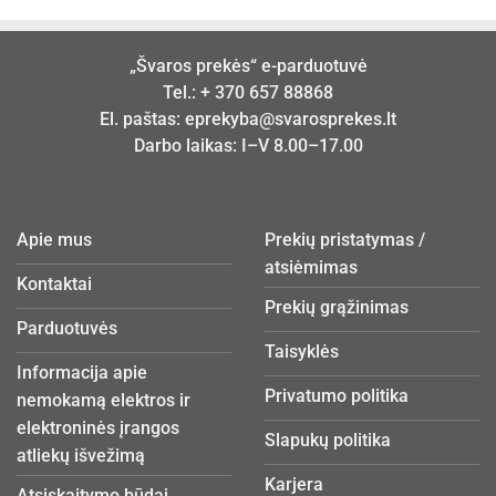
„Švaros prekės“ e-parduotuvė
Tel.:
+ 370 657 88868
El. paštas:
eprekyba@svarosprekes.lt
Darbo laikas: I–V 8.00–17.00
Apie mus
Prekių pristatymas /
atsiėmimas
Kontaktai
Prekių grąžinimas
Parduotuvės
Taisyklės
Informacija apie
Privatumo politika
nemokamą elektros ir
elektroninės įrangos
Slapukų politika
atliekų išvežimą
Karjera
Atsiskaitymo būdai