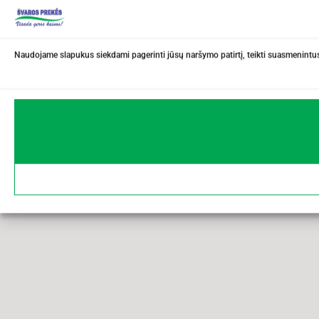
Naudojame slapukus siekdami pagerinti jūsų naršymo patirtį, teikti suasmenintus 