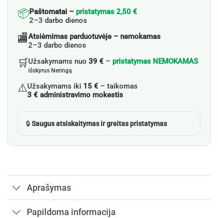
📦
Paštomatai –
pristatymas 2,50 €
2–3 darbo dienos
🏬
Atsiėmimas parduotuvėje – nemokamas
2–3 darbo dienos
🛒
Užsakymams nuo
39 €
–
pristatymas NEMOKAMAS
išskyrus Neringą
⚠️
Užsakymams iki
15 €
– taikomas
3 € administravimo mokestis
🔒
Saugus atsiskaitymas ir greitas pristatymas
Aprašymas
Papildoma informacija