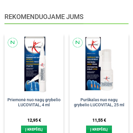
REKOMENDUOJAME JUMS
Priemonė nuo nagų grybelio
Purškalas nuo nagų
LUCOVITAL, 4 ml
grybelio LUCOVITAL, 25 ml
12,95
€
11,55
€
Į KREPŠELĮ
Į KREPŠELĮ