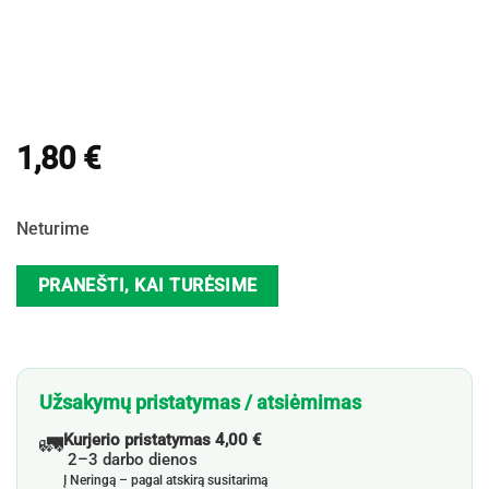
1,80
€
Neturime
PRANEŠTI, KAI TURĖSIME
Užsakymų pristatymas / atsiėmimas
🚛
Kurjerio pristatymas 4,00 €
2–3 darbo dienos
Į Neringą – pagal atskirą susitarimą