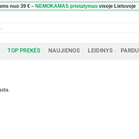
ms nuo
39 €
–
NEMOKAMAS pristatymas
visoje Lietuvoje
ucts
h
TOP PREKĖS
NAUJIENOS
LEIDINYS
PARDU
asta.