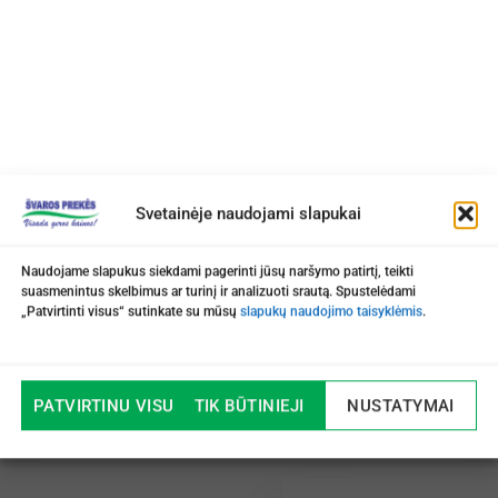
Svetainėje naudojami slapukai
Naudojame slapukus siekdami pagerinti jūsų naršymo patirtį, teikti
suasmenintus skelbimus ar turinį ir analizuoti srautą. Spustelėdami
„Patvirtinti visus“ sutinkate su mūsų
slapukų naudojimo taisyklėmis
.
PATVIRTINU VISUS
TIK BŪTINIEJI
NUSTATYMAI