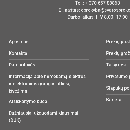
Tel.:
+ 370 657 88868
El. paštas:
eprekyba@svarosprekes
Darbo laikas: I–V 8.00–17.00
Apie mus
Prekių pri
Kontaktai
Prekių grą
Parduotuvės
Taisyklės
Informacija apie nemokamą elektros
Privatumo p
ir elektroninės įrangos atliekų
Slapukų pol
išvežimą
Karjera
Atsiskaitymo būdai
Dažniausiai užduodami klausimai
(DUK)