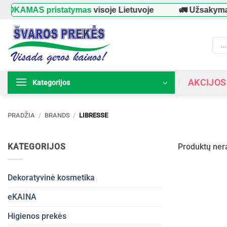
Skip
OKAMAS pristatymas
visoje Lietuvoje
🚛 Užsakyma
to
content
Prod
searc
AKCIJOS
Kategorijos
PRADŽIA
/
BRANDS
/
LIBRESSE
KATEGORIJOS
Produktų ner
Dekoratyvinė kosmetika
eKAINA
Higienos prekės