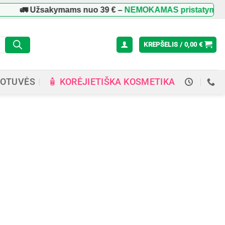
🚛 Užsakymams nuo
39 €
–
NEMOKAMAS pristatymas
v
KREPŠELIS /
0,00
€
🧴 KORĖJIETIŠKA KOSMETIKA
OTUVĖS