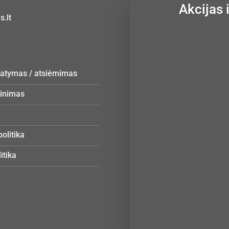
Akcijas 
.lt
statymas / atsiėmimas
žinimas
olitika
itika