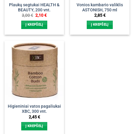
Plaukų segtukai HEALTH &
Vonios kambario valiklis
BEAUTY, 200 vnt.
ASTONISH, 750 ml
Original
Current
3,00
€
2,10
€
2,85
€
price
price
was:
is:
Į KREPŠELĮ
Į KREPŠELĮ
3,00 €.
2,10 €.
Higieniniai vatos pagaliukai
XBC, 300 vnt.
2,45
€
Į KREPŠELĮ