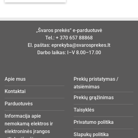
„Švaros prekės“ e-parduotuvė
Tel.:
+ 370 657 88868
El. paštas:
eprekyba@svarosprekes.lt
Darbo laikas: I–V 8.00–17.00
Apie mus
Prekių pristatymas /
atsiėmimas
Kontaktai
Prekių grąžinimas
Parduotuvės
Taisyklės
Informacija apie
Privatumo politika
nemokamą elektros ir
elektroninės įrangos
Slapukų politika