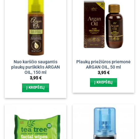
Nuo karščio saugantis
Plaukų priežiūros priemonė
plaukų purškiklis ARGAN
ARGAN OIL, 50 ml
OIL, 150 ml
3,95
€
3,95
€
Į KREPŠELĮ
Į KREPŠELĮ