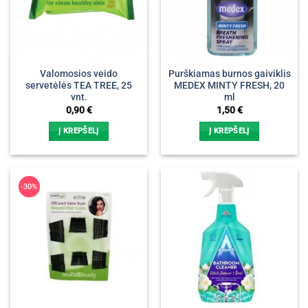
Valomosios veido
Purškiamas burnos gaiviklis
servetėlės TEA TREE, 25
MEDEX MINTY FRESH, 20
vnt.
ml
0,90
€
1,50
€
Į KREPŠELĮ
Į KREPŠELĮ
-30%