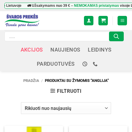
Skip
tuvoje
🚛 Užsakymams nuo
39 €
–
NEMOKAMAS pristatymas
visoje Lietuvo
to
content
Products
search
AKCIJOS
NAUJIENOS
LEIDINYS
PARDUOTUVĖS
PRADŽIA
/
PRODUKTAI SU ŽYMOMIS “ANGLIJA”
FILTRUOTI