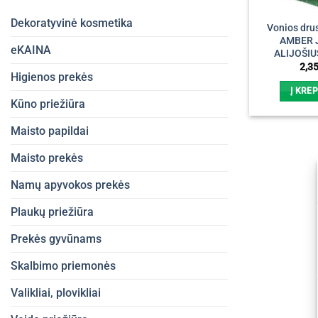
Dekoratyvinė kosmetika
Vonios dr
AMBER 
eKAINA
ALIJOŠIUS
2,3
Higienos prekės
Į KREP
Kūno priežiūra
Maisto papildai
Maisto prekės
Namų apyvokos prekės
Plaukų priežiūra
Prekės gyvūnams
Skalbimo priemonės
Valikliai, plovikliai