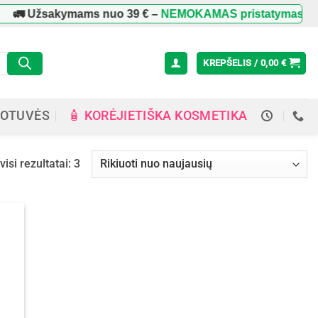
🚛 Užsakymams nuo
39 €
–
NEMOKAMAS pristatymas
viso
KREPŠELIS /
0,00
€
🧴 KORĖJIETIŠKA KOSMETIKA
OTUVĖS
Rūšiuojama
isi rezultatai: 3
pagal
naujausią