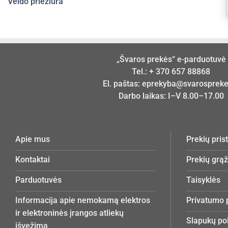
Veido priežiūra
„Švaros prekės“ e-parduotuvė
Tel.:
+ 370 657 88868
El. paštas:
eprekyba@svarosprekes
Darbo laikas: I–V 8.00–17.00
Apie mus
Prekių pri
Kontaktai
Prekių grą
Parduotuvės
Taisyklės
Informacija apie nemokamą elektros
Privatumo p
ir elektroninės įrangos atliekų
Slapukų pol
išvežimą