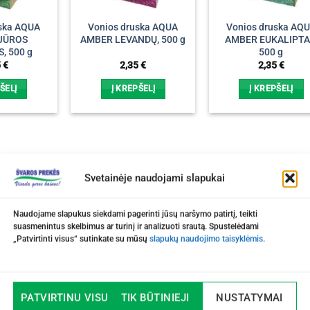
uska AQUA
Vonios druska AQUA
Vonios druska AQ
JŪROS
AMBER LEVANDŲ, 500 g
AMBER EUKALIPTA
, 500 g
500 g
5
€
2,35
€
2,35
€
ŠELĮ
Į KREPŠELĮ
Į KREPŠELĮ
Svetainėje naudojami slapukai
Naudojame slapukus siekdami pagerinti jūsų naršymo patirtį, teikti
suasmenintus skelbimus ar turinį ir analizuoti srautą. Spustelėdami
„Patvirtinti visus“ sutinkate su mūsų
slapukų naudojimo taisyklėmis
.
PATVIRTINU VISUS
TIK BŪTINIEJI
NUSTATYMAI