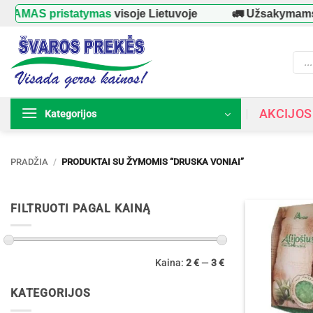
Skip
AMAS pristatymas
visoje Lietuvoje
🚛 Užsakymams
to
content
Prod
searc
AKCIJOS
Kategorijos
PRADŽIA
/
PRODUKTAI SU ŽYMOMIS “DRUSKA VONIAI”
FILTRUOTI PAGAL KAINĄ
Min
Maks
Kaina:
2 €
—
3 €
kaina
kaina
KATEGORIJOS