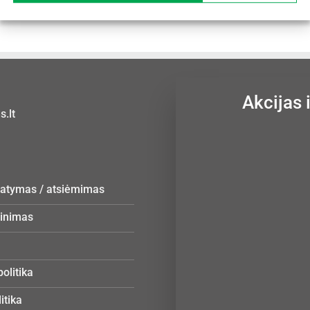
Akcijas 
.lt
statymas / atsiėmimas
žinimas
olitika
itika