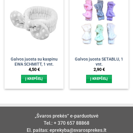
Galvos juosta su kaspinu
Galvos juosta SETABLU, 1
EWA SCHMITT, 1 vnt.
vnt.
4,50
€
2,90
€
Į KREPŠELĮ
Į KREPŠELĮ
„Švaros prekės“ e-parduotuvė
Tel.:
+ 370 657 88868
El. paštas:
eprekyba@svarosprekes.lt