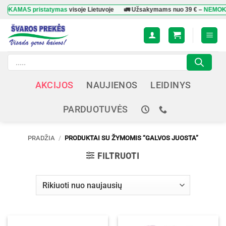
Skip
KAMAS pristatymas
visoje Lietuvoje
🚛 Užsakymams nuo
39 €
–
NEMOKAMA
to
content
Products
search
AKCIJOS
NAUJIENOS
LEIDINYS
PARDUOTUVĖS
PRADŽIA
/
PRODUKTAI SU ŽYMOMIS “GALVOS JUOSTA”
FILTRUOTI