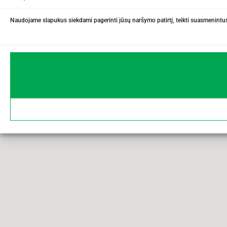
Naudojame slapukus siekdami pagerinti jūsų naršymo patirtį, teikti suasmenintus 