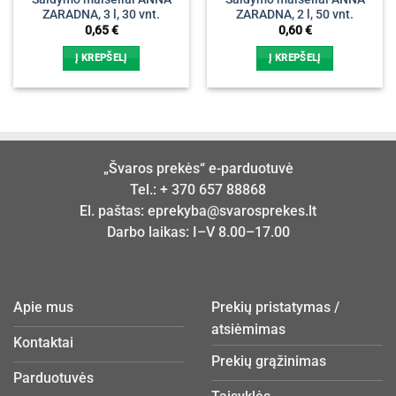
ZARADNA, 3 l, 30 vnt.
ZARADNA, 2 l, 50 vnt.
0,65
€
0,60
€
Į KREPŠELĮ
Į KREPŠELĮ
„Švaros prekės“ e-parduotuvė
Tel.:
+ 370 657 88868
El. paštas:
eprekyba@svarosprekes.lt
Darbo laikas: I–V 8.00–17.00
Apie mus
Prekių pristatymas /
atsiėmimas
Kontaktai
Prekių grąžinimas
Parduotuvės