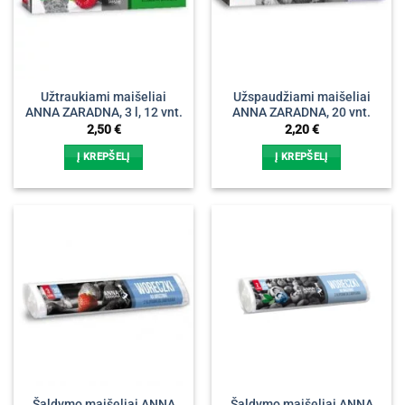
Užtraukiami maišeliai
Užspaudžiami maišeliai
ANNA ZARADNA, 3 l, 12 vnt.
ANNA ZARADNA, 20 vnt.
2,50
€
2,20
€
Į KREPŠELĮ
Į KREPŠELĮ
Šaldymo maišeliai ANNA
Šaldymo maišeliai ANNA