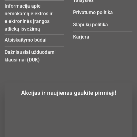
Taisyklės
Informacija apie
Privatumo politika
nemokamą elektros ir
elektroninės įrangos
Slapukų politika
atliekų išvežimą
Karjera
Atsiskaitymo būdai
Dažniausiai užduodami
klausimai (DUK)
Akcijas ir naujienas gaukite pirmieji!