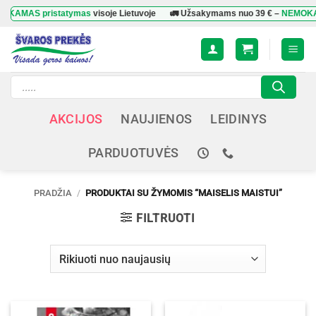
Skip
AMAS pristatymas
visoje Lietuvoje
🚛 Užsakymams nuo
39 €
–
NEMOKAMAS
to
content
Products
search
AKCIJOS
NAUJIENOS
LEIDINYS
PARDUOTUVĖS
PRADŽIA
/
PRODUKTAI SU ŽYMOMIS “MAISELIS MAISTUI”
FILTRUOTI