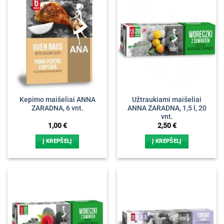
Kepimo maišeliai ANNA
Užtraukiami maišeliai
ZARADNA, 6 vnt.
ANNA ZARADNA, 1,5 l, 20
vnt.
1,00
€
2,50
€
Į KREPŠELĮ
Į KREPŠELĮ