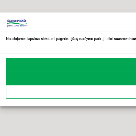
Naudojame slapukus siekdami pagerinti jūsų naršymo patirtį, teikti suasmenintus 