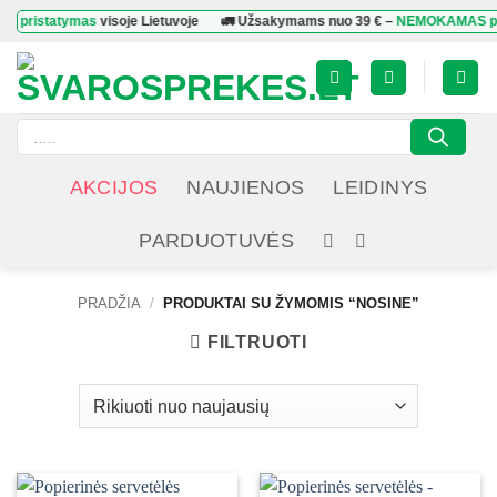
Skip
ristatymas
visoje Lietuvoje
🚛 Užsakymams nuo
39 €
–
NEMOKAMAS prist
to
content
Products
search
AKCIJOS
NAUJIENOS
LEIDINYS
PARDUOTUVĖS
PRADŽIA
/
PRODUKTAI SU ŽYMOMIS “NOSINE”
FILTRUOTI