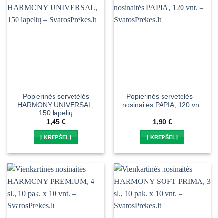
Popierinės servetėlės
Popierinės servetėlės –
HARMONY UNIVERSAL,
nosinaitės PAPIA, 120 vnt.
150 lapelių
1,45
€
1,90
€
Į KREPŠELĮ
Į KREPŠELĮ