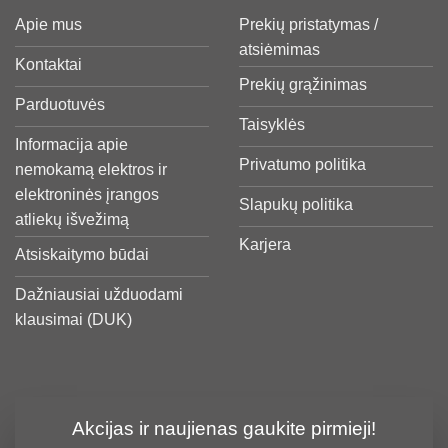
Apie mus
Prekių pristatymas /
atsiėmimas
Kontaktai
Prekių grąžinimas
Parduotuvės
Taisyklės
Informacija apie
Privatumo politika
nemokamą elektros ir
elektroninės įrangos
Slapukų politika
atliekų išvežimą
Karjera
Atsiskaitymo būdai
Dažniausiai užduodami
klausimai (DUK)
Akcijas ir naujienas gaukite pirmieji!