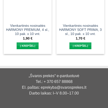
Vienkartinės nosinaitės
Vienkartinės nosinaitės
HARMONY PREMIUM, 4 sl.,
HARMONY SOFT PRIMA, 3
10 pak. x 10 vnt.
sl., 10 pak. x 10 vnt.
1,90
€
1,70
€
Į KREPŠELĮ
Į KREPŠELĮ
„Švaros prekės“ e-parduotuvė
Tel.:
+ 370 657 88868
El. paštas:
eprekyba@svarosprekes.lt
Darbo laikas: I–V 8.00–17.00