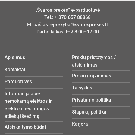
„Švaros prekės“ e-parduotuvė
Tel.:
+ 370 657 88868
El. paštas:
eprekyba@svarosprekes.lt
Darbo laikas: I–V 8.00–17.00
Apie mus
Prekių pristatymas /
atsiėmimas
Kontaktai
Prekių grąžinimas
Parduotuvės
Taisyklės
Informacija apie
Privatumo politika
nemokamą elektros ir
elektroninės įrangos
Slapukų politika
atliekų išvežimą
Karjera
Atsiskaitymo būdai