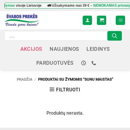
Skip
tymas
visoje Lietuvoje
🚛 Užsakymams nuo
39 €
–
NEMOKAMAS pristatym
to
content
Products
search
AKCIJOS
NAUJIENOS
LEIDINYS
PARDUOTUVĖS
PRADŽIA
/
PRODUKTAI SU ŽYMOMIS “SUNU MAISTAS”
FILTRUOTI
Produktų nerasta.