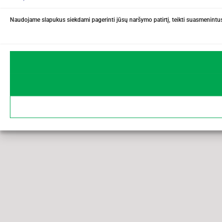
Naudojame slapukus siekdami pagerinti jūsų naršymo patirtį, teikti suasmenintus 