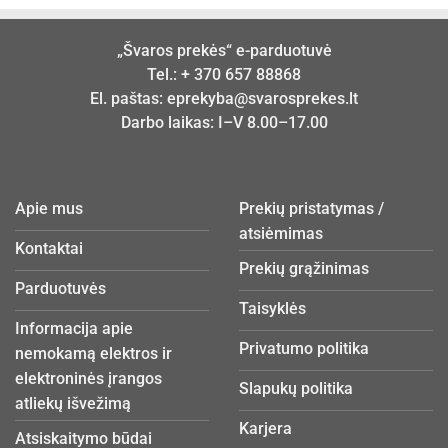
„Švaros prekės“ e-parduotuvė
Tel.:
+ 370 657 88868
El. paštas:
eprekyba@svarosprekes.lt
Darbo laikas: I–V 8.00–17.00
Apie mus
Prekių pristatymas /
atsiėmimas
Kontaktai
Prekių grąžinimas
Parduotuvės
Taisyklės
Informacija apie
Privatumo politika
nemokamą elektros ir
elektroninės įrangos
Slapukų politika
atliekų išvežimą
Karjera
Atsiskaitymo būdai