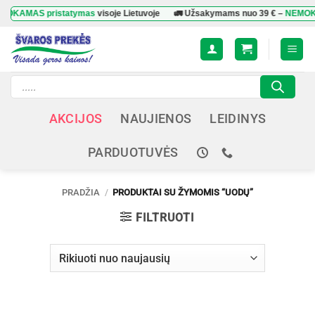
Skip
KAMAS pristatymas
visoje Lietuvoje
🚛 Užsakymams nuo
39 €
–
NEMOKAMA
to
content
Products
search
AKCIJOS
NAUJIENOS
LEIDINYS
PARDUOTUVĖS
PRADŽIA
/
PRODUKTAI SU ŽYMOMIS “UODŲ”
FILTRUOTI