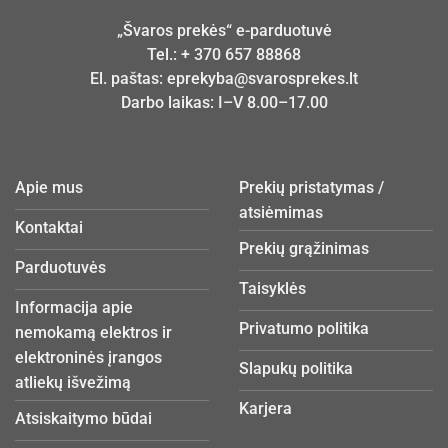
„Švaros prekės“ e-parduotuvė
Tel.:
+ 370 657 88868
El. paštas:
eprekyba@svarosprekes.lt
Darbo laikas: I–V 8.00–17.00
Apie mus
Prekių pristatymas /
atsiėmimas
Kontaktai
Prekių grąžinimas
Parduotuvės
Taisyklės
Informacija apie
Privatumo politika
nemokamą elektros ir
elektroninės įrangos
Slapukų politika
atliekų išvežimą
Karjera
Atsiskaitymo būdai