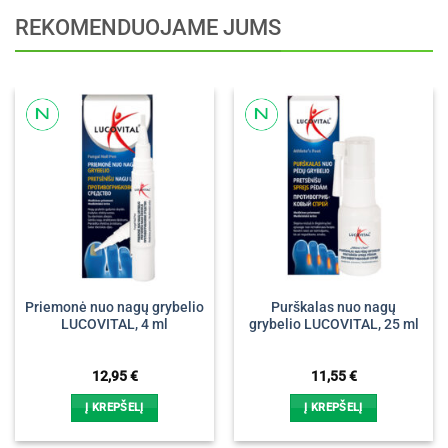
REKOMENDUOJAME JUMS
Priemonė nuo nagų grybelio
Purškalas nuo nagų
LUCOVITAL, 4 ml
grybelio LUCOVITAL, 25 ml
12,95
€
11,55
€
Į KREPŠELĮ
Į KREPŠELĮ