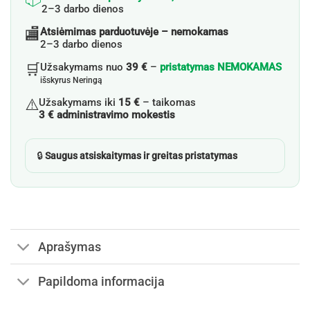
2–3 darbo dienos
🏬
Atsiėmimas parduotuvėje – nemokamas
2–3 darbo dienos
🛒
Užsakymams nuo
39 €
–
pristatymas NEMOKAMAS
išskyrus Neringą
⚠️
Užsakymams iki
15 €
– taikomas
3 € administravimo mokestis
🔒
Saugus atsiskaitymas ir greitas pristatymas
Aprašymas
Papildoma informacija