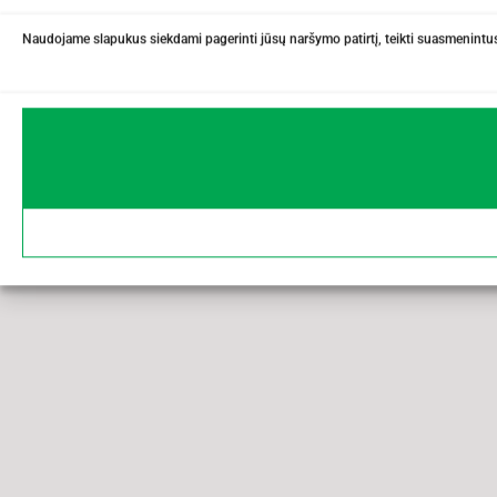
Naudojame slapukus siekdami pagerinti jūsų naršymo patirtį, teikti suasmenintus 