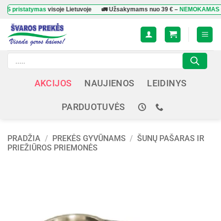
Skip
tatymas
visoje Lietuvoje
🚛 Užsakymams nuo
39 €
–
NEMOKAMAS pristat
to
content
Products
search
AKCIJOS
NAUJIENOS
LEIDINYS
PARDUOTUVĖS
PRADŽIA
/
PREKĖS GYVŪNAMS
/
ŠUNŲ PAŠARAS IR
PRIEŽIŪROS PRIEMONĖS