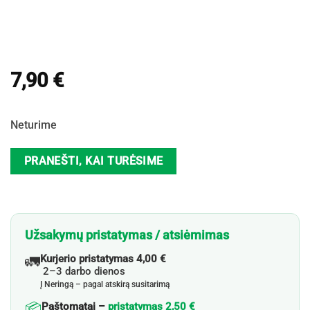
7,90
€
Neturime
PRANEŠTI, KAI TURĖSIME
Užsakymų pristatymas / atsiėmimas
🚛
Kurjerio pristatymas 4,00 €
2–3 darbo dienos
Į Neringą – pagal atskirą susitarimą
📦
Paštomatai –
pristatymas 2,50 €