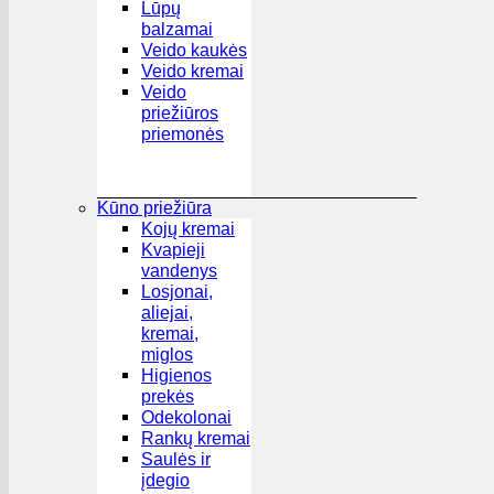
Lūpų
balzamai
Veido kaukės
Veido kremai
Veido
priežiūros
priemonės
Kūno priežiūra
Kojų kremai
Kvapieji
vandenys
Losjonai,
aliejai,
kremai,
miglos
Higienos
prekės
Odekolonai
Rankų kremai
Saulės ir
įdegio