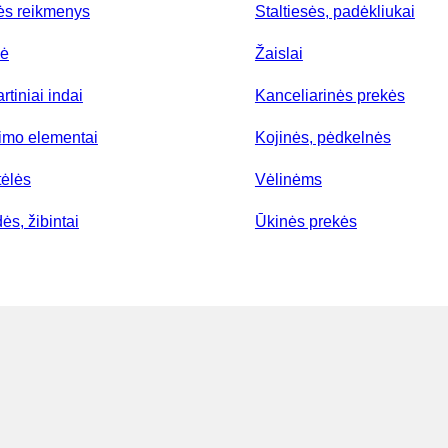
ės reikmenys
Staltiesės, padėkliukai
lė
Žaislai
rtiniai indai
Kanceliarinės prekės
nimo elementai
Kojinės, pėdkelnės
tėlės
Vėlinėms
ės, žibintai
Ūkinės prekės