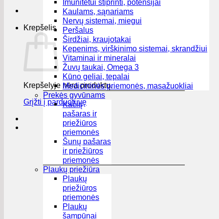
Imunitetui stiprinti, potensijai
Kaulams, sąnariams
Nervų sistemai, miegui
Krepšelis
Peršalus
Širdžiai, kraujotakai
Kepenims, virškinimo sistemai, skrandžiui
Vitaminai ir mineralai
Žuvų taukai, Omega 3
Kūno geliai, tepalai
Krepšelyje nėra produktų.
Medicininės priemonės, masažuokliai
Prekės gyvūnams
Grįžti į parduotuvę
Kačių
pašaras ir
priežiūros
priemonės
Šunų pašaras
ir priežiūros
priemonės
Plaukų priežiūra
Plaukų
priežiūros
priemonės
Plaukų
šampūnai