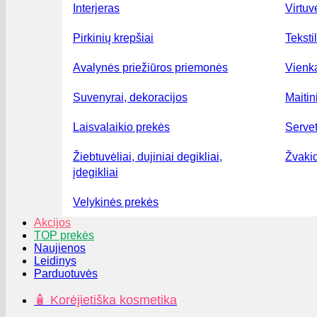
Interjeras
Virtuv
Pirkinių krepšiai
Teksti
Avalynės priežiūros priemonės
Vienka
Suvenyrai, dekoracijos
Maiti
Laisvalaikio prekės
Serve
Žiebtuvėliai, dujiniai degikliai,
Žvakid
įdegikliai
Velykinės prekės
Akcijos
TOP prekės
Naujienos
Leidinys
Parduotuvės
🧴 Korėjietiška kosmetika