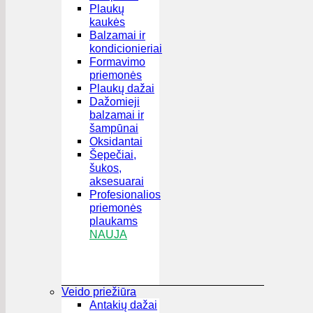
Plaukų
kaukės
Balzamai ir
kondicionieriai
Formavimo
priemonės
Plaukų dažai
Dažomieji
balzamai ir
šampūnai
Oksidantai
Šepečiai,
šukos,
aksesuarai
Profesionalios
priemonės
plaukams
NAUJA
Veido priežiūra
Antakių dažai