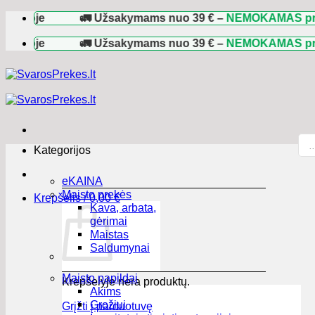
Skip
e
🚛 Užsakymams nuo
39 €
–
NEMOKAMAS pristatym
to
content
e
🚛 Užsakymams nuo
39 €
–
NEMOKAMAS pristatym
Pro
sea
Kategorijos
eKAINA
Maisto prekės
Krepšelis /
0,00
€
Kava, arbata,
gėrimai
Maistas
Saldumynai
Maisto papildai
Krepšelyje nėra produktų.
Akims
Grožiui
Grįžti į parduotuvę