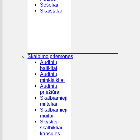
Šešėliai
Skaistalai
Skalbimo priemonės
Audinių
balikliai
Audinių
minkštikliai
Audinių
priežiūra
Skalbiamieji
milteliai
Skalbiamieji
muilai
Skystieji
skalbikliai,
kapsulės