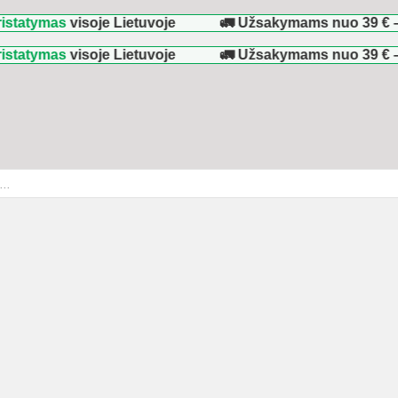
as
visoje Lietuvoje
🚛 Užsakymams nuo
39 €
–
NEMOK
as
visoje Lietuvoje
🚛 Užsakymams nuo
39 €
–
NEMOK
ducts
rch