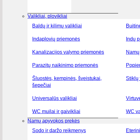
Valikliai, plovikliai
Baldų ir kilimų valikliai
Buitin
Indaplovių priemonės
Indų p
Kanalizacijos valymo priemonės
Namų 
Parazitų naikinimo priemonės
Popier
Šluostės, kempinės, šveistukai,
Stiklų 
šepečiai
Universalūs valikliai
Virtuv
WC muilai ir gaivikliai
WC val
Namų apyvokos prekės
Sodo ir daržo reikmenys
Eterini