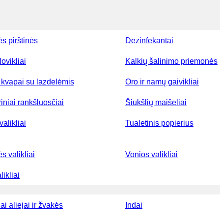
ės pirštinės
Dezinfekantai
lovikliai
Kalkių šalinimo priemonės
kvapai su lazdelėmis
Oro ir namų gaivikliai
iniai rankšluosčiai
Šiukšlių maišeliai
valikliai
Tualetinis popierius
ės valikliai
Vonios valikliai
ikliai
ai aliejai ir žvakės
Indai