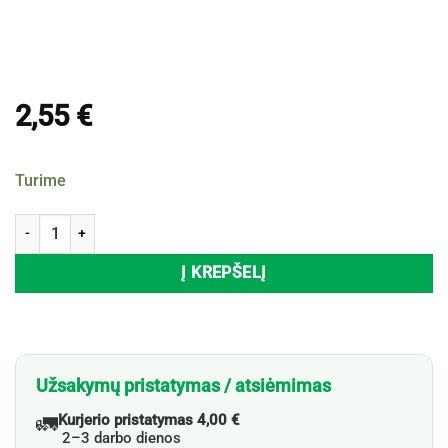
2,55
€
Turime
produkto kiekis: Audinių baliklis DR. BECKMANN SUPER WEIB, 2x40 
Į KREPŠELĮ
Užsakymų pristatymas / atsiėmimas
🚛
Kurjerio pristatymas 4,00 €
2–3 darbo dienos