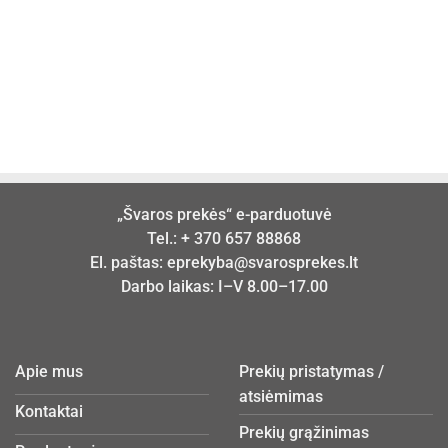
„Švaros prekės“ e-parduotuvė
Tel.:
+ 370 657 88868
El. paštas:
eprekyba@svarosprekes.lt
Darbo laikas: I–V 8.00–17.00
Apie mus
Prekių pristatymas /
atsiėmimas
Kontaktai
Prekių grąžinimas