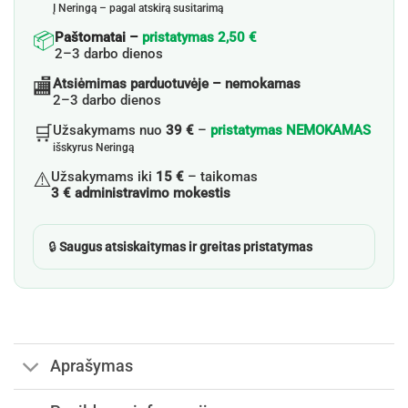
Į Neringą – pagal atskirą susitarimą
📦
Paštomatai –
pristatymas 2,50 €
2–3 darbo dienos
🏬
Atsiėmimas parduotuvėje – nemokamas
2–3 darbo dienos
🛒
Užsakymams nuo
39 €
–
pristatymas NEMOKAMAS
išskyrus Neringą
⚠️
Užsakymams iki
15 €
– taikomas
3 € administravimo mokestis
🔒
Saugus atsiskaitymas ir greitas pristatymas
Aprašymas