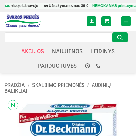
Skip
isoje Lietuvoje
🚛 Užsakymams nuo
39 €
–
NEMOKAMAS pristatymas
visoj
to
content
Products
search
AKCIJOS
NAUJIENOS
LEIDINYS
PARDUOTUVĖS
PRADŽIA
/
SKALBIMO PRIEMONĖS
/
AUDINIŲ
BALIKLIAI