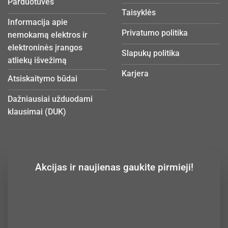
Parduotuvės
Taisyklės
Informacija apie
Privatumo politika
nemokamą elektros ir
elektroninės įrangos
Slapukų politika
atliekų išvežimą
Karjera
Atsiskaitymo būdai
Dažniausiai užduodami
klausimai (DUK)
Akcijas ir naujienas gaukite pirmieji!