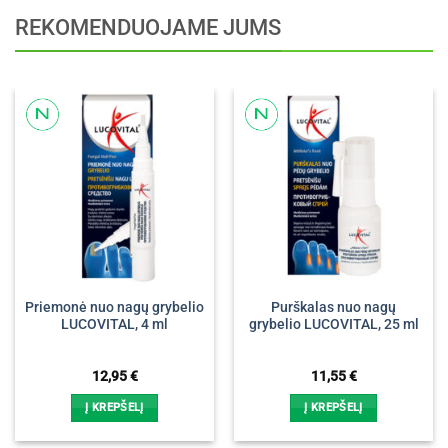
REKOMENDUOJAME JUMS
Priemonė nuo nagų grybelio
Purškalas nuo nagų
LUCOVITAL, 4 ml
grybelio LUCOVITAL, 25 ml
12,95
€
11,55
€
Į KREPŠELĮ
Į KREPŠELĮ