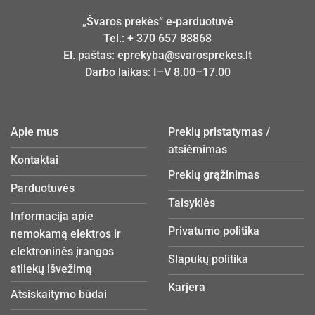
„Švaros prekės“ e-parduotuvė
Tel.:
+ 370 657 88868
El. paštas:
eprekyba@svarosprekes.lt
Darbo laikas: I–V 8.00–17.00
Apie mus
Prekių pristatymas /
atsiėmimas
Kontaktai
Prekių grąžinimas
Parduotuvės
Taisyklės
Informacija apie
Privatumo politika
nemokamą elektros ir
elektroninės įrangos
Slapukų politika
atliekų išvežimą
Karjera
Atsiskaitymo būdai