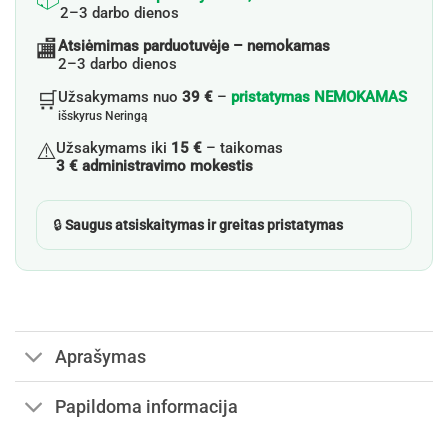
2–3 darbo dienos
🏬
Atsiėmimas parduotuvėje – nemokamas
2–3 darbo dienos
🛒
Užsakymams nuo
39 €
–
pristatymas NEMOKAMAS
išskyrus Neringą
⚠️
Užsakymams iki
15 €
– taikomas
3 € administravimo mokestis
🔒
Saugus atsiskaitymas ir greitas pristatymas
Aprašymas
Papildoma informacija