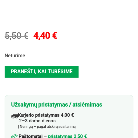
Original
Current
5,50
€
4,40
€
price
price
was:
is:
Neturime
5,50 €.
4,40 €.
PRANEŠTI, KAI TURĖSIME
Užsakymų pristatymas / atsiėmimas
🚛
Kurjerio pristatymas 4,00 €
2–3 darbo dienos
Į Neringą – pagal atskirą susitarimą
📦
Paštomatai –
pristatymas 2,50 €