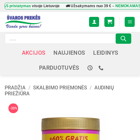
Skip
statymas
visoje Lietuvoje
🚛 Užsakymams nuo
39 €
–
NEMOKAMAS prista
to
content
Products
search
AKCIJOS
NAUJIENOS
LEIDINYS
PARDUOTUVĖS
PRADŽIA
/
SKALBIMO PRIEMONĖS
/
AUDINIŲ
PRIEŽIŪRA
-20%