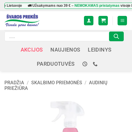
Skip
tuvoje
🚛 Užsakymams nuo
39 €
–
NEMOKAMAS pristatymas
visoje Lietuvo
to
content
Products
search
AKCIJOS
NAUJIENOS
LEIDINYS
PARDUOTUVĖS
PRADŽIA
/
SKALBIMO PRIEMONĖS
/
AUDINIŲ
PRIEŽIŪRA