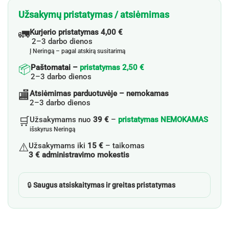
Užsakymų pristatymas / atsiėmimas
🚛
Kurjerio pristatymas 4,00 €
2–3 darbo dienos
Į Neringą – pagal atskirą susitarimą
📦
Paštomatai –
pristatymas 2,50 €
2–3 darbo dienos
🏬
Atsiėmimas parduotuvėje – nemokamas
2–3 darbo dienos
🛒
Užsakymams nuo
39 €
–
pristatymas NEMOKAMAS
išskyrus Neringą
⚠️
Užsakymams iki
15 €
– taikomas
3 € administravimo mokestis
🔒
Saugus atsiskaitymas ir greitas pristatymas