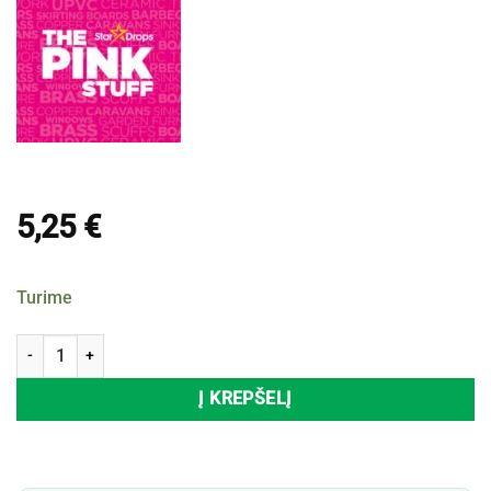
5,25
€
Turime
produkto kiekis: Dėmių valiklis THE PINK STUFF, 500 ml
Į KREPŠELĮ