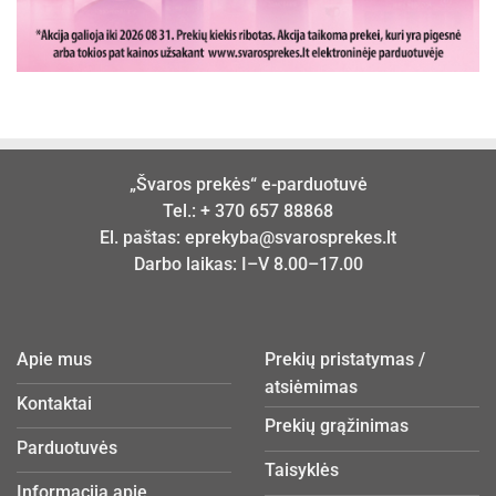
„Švaros prekės“ e-parduotuvė
Tel.:
+ 370 657 88868
El. paštas:
eprekyba@svarosprekes.lt
Darbo laikas: I–V 8.00–17.00
Apie mus
Prekių pristatymas /
atsiėmimas
Kontaktai
Prekių grąžinimas
Parduotuvės
Taisyklės
Informacija apie