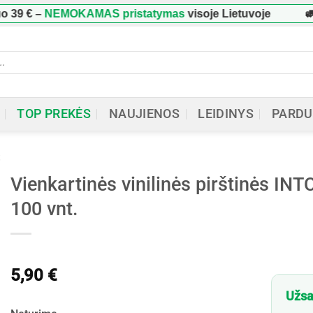
–
NEMOKAMAS pristatymas
visoje Lietuvoje
🚛 Užsa
ucts
h
TOP PREKĖS
NAUJIENOS
LEIDINYS
PARDU
S
Vienkartinės vinilinės pirštinės INT
100 vnt.
5,90
€
Užsa