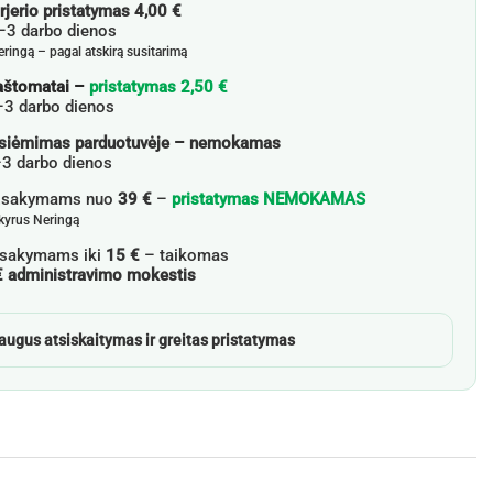
rjerio pristatymas 4,00 €
3 darbo dienos
eringą – pagal atskirą susitarimą
aštomatai –
pristatymas 2,50 €
–3 darbo dienos
siėmimas parduotuvėje – nemokamas
3 darbo dienos
žsakymams nuo
39 €
–
pristatymas NEMOKAMAS
skyrus Neringą
sakymams iki
15 €
– taikomas
€ administravimo mokestis
augus atsiskaitymas ir greitas pristatymas