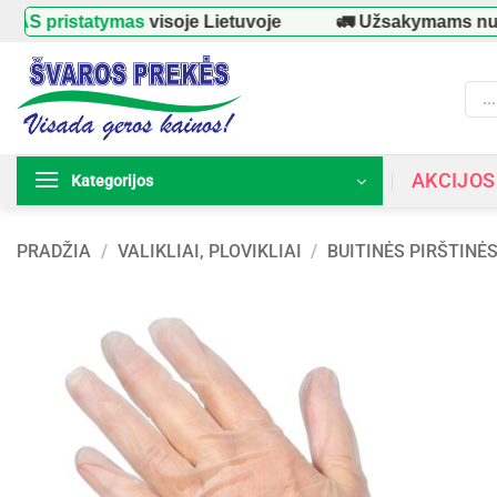
Skip
statymas
visoje Lietuvoje
🚛 Užsakymams nuo
39 €
to
content
Prod
searc
AKCIJOS
Kategorijos
PRADŽIA
/
VALIKLIAI, PLOVIKLIAI
/
BUITINĖS PIRŠTINĖ