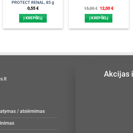
PROTECT RENAL, 85 g
Original
Current
0,55
€
15,00
€
12,00
€
price
price
was:
is:
Į KREPŠELĮ
Į KREPŠELĮ
15,00 €.
12,00 €.
Akcijas 
.lt
statymas / atsiėmimas
žinimas