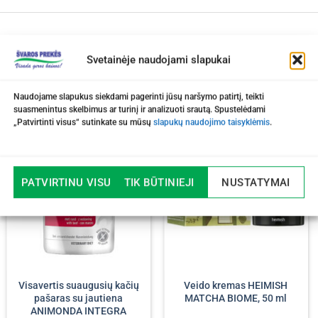
Svetainėje naudojami slapukai
Naudojame slapukus siekdami pagerinti jūsų naršymo patirtį, teikti
suasmenintus skelbimus ar turinį ir analizuoti srautą. Spustelėdami
„Patvirtinti visus“ sutinkate su mūsų
slapukų naudojimo taisyklėmis
.
-20%
PATVIRTINU VISUS
TIK BŪTINIEJI
NUSTATYMAI
Visavertis suaugusių kačių
Veido kremas HEIMISH
pašaras su jautiena
MATCHA BIOME, 50 ml
ANIMONDA INTEGRA