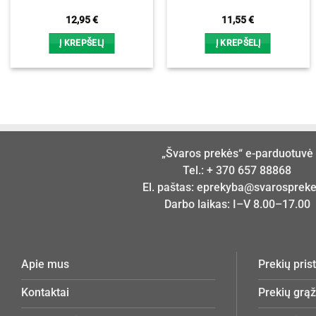
12,95
€
11,55
€
Į KREPŠELĮ
Į KREPŠELĮ
„Švaros prekės“ e-parduotuvė
Tel.:
+ 370 657 88868
El. paštas:
eprekyba@svarosprekes
Darbo laikas: I–V 8.00–17.00
Apie mus
Prekių pri
Kontaktai
Prekių grą