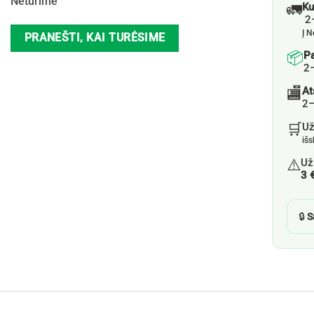
Neturime
🚛
Ku
2–
Į N
PRANEŠTI, KAI TURĖSIME
📦
P
2
🏬
At
2–
🛒
U
iš
⚠️
Už
3 
🔒
S