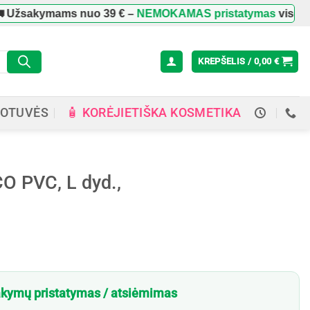
kymams nuo
39 €
–
NEMOKAMAS pristatymas
visoje Lietuv
KREPŠELIS /
0,00
€
🧴 KORĖJIETIŠKA KOSMETIKA
OTUVĖS
CO PVC, L dyd.,
kymų pristatymas / atsiėmimas