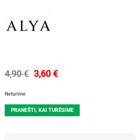
Original
Current
4,90
€
3,60
€
price
price
was:
is:
Neturime
4,90 €.
3,60 €.
PRANEŠTI, KAI TURĖSIME