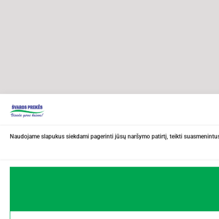
Naudojame slapukus siekdami pagerinti jūsų naršymo patirtį, teikti suasmenintus 