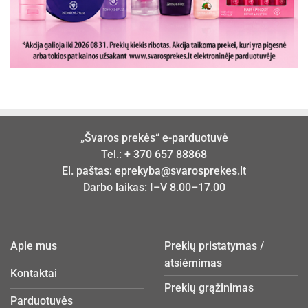
„Švaros prekės“ e-parduotuvė
Tel.:
+ 370 657 88868
El. paštas:
eprekyba@svarosprekes.lt
Darbo laikas: I–V 8.00–17.00
Apie mus
Prekių pristatymas /
atsiėmimas
Kontaktai
Prekių grąžinimas
Parduotuvės