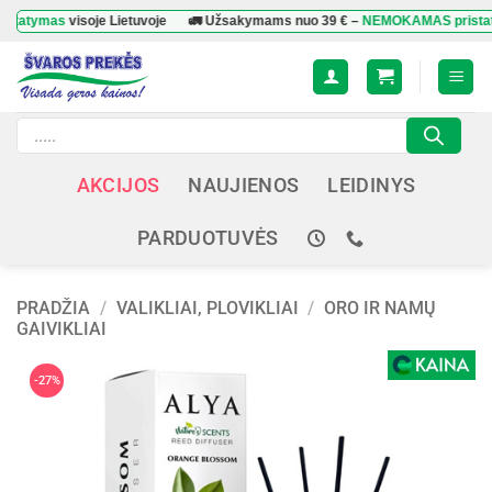
Skip
ymas
visoje Lietuvoje
🚛 Užsakymams nuo
39 €
–
NEMOKAMAS pristatymas
to
content
Products
search
AKCIJOS
NAUJIENOS
LEIDINYS
PARDUOTUVĖS
PRADŽIA
/
VALIKLIAI, PLOVIKLIAI
/
ORO IR NAMŲ
GAIVIKLIAI
-27%