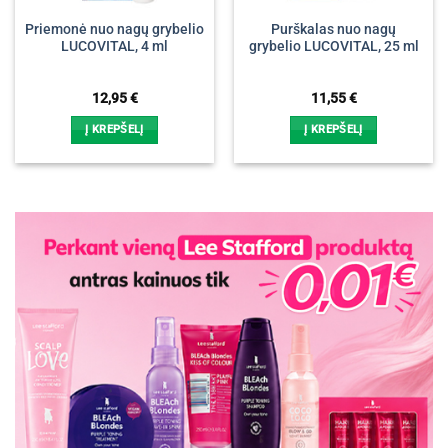
Priemonė nuo nagų grybelio
Purškalas nuo nagų
LUCOVITAL, 4 ml
grybelio LUCOVITAL, 25 ml
12,95
€
11,55
€
Į KREPŠELĮ
Į KREPŠELĮ