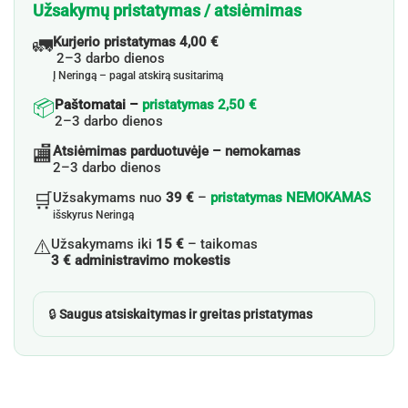
Užsakymų pristatymas / atsiėmimas
🚛
Kurjerio pristatymas 4,00 €
2–3 darbo dienos
Į Neringą – pagal atskirą susitarimą
📦
Paštomatai –
pristatymas 2,50 €
2–3 darbo dienos
🏬
Atsiėmimas parduotuvėje – nemokamas
2–3 darbo dienos
🛒
Užsakymams nuo
39 €
–
pristatymas NEMOKAMAS
išskyrus Neringą
⚠️
Užsakymams iki
15 €
– taikomas
3 € administravimo mokestis
🔒
Saugus atsiskaitymas ir greitas pristatymas