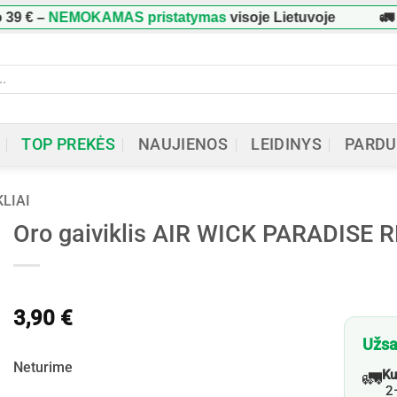
NEMOKAMAS pristatymas
visoje Lietuvoje
🚛 Užsa
ucts
h
TOP PREKĖS
NAUJIENOS
LEIDINYS
PARDU
KLIAI
Oro gaiviklis AIR WICK PARADISE 
3,90
€
Užsa
Neturime
🚛
Ku
2–