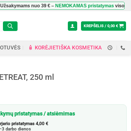
kymams nuo
39 €
–
NEMOKAMAS pristatymas
visoje Lietuvo
KREPŠELIS /
0,00
€
🧴 KORĖJIETIŠKA KOSMETIKA
OTUVĖS
RETREAT, 250 ml
kymų pristatymas / atsiėmimas
rjerio pristatymas 4,00 €
3 darbo dienos