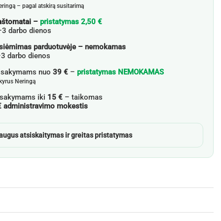
eringą – pagal atskirą susitarimą
aštomatai –
pristatymas 2,50 €
–3 darbo dienos
siėmimas parduotuvėje – nemokamas
3 darbo dienos
žsakymams nuo
39 €
–
pristatymas NEMOKAMAS
skyrus Neringą
sakymams iki
15 €
– taikomas
€ administravimo mokestis
augus atsiskaitymas ir greitas pristatymas