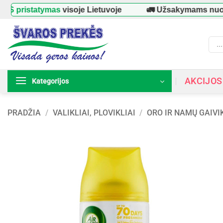
Skip
tatymas
visoje Lietuvoje
🚛 Užsakymams nuo
39 €
–
to
content
Prod
searc
AKCIJOS
Kategorijos
PRADŽIA
/
VALIKLIAI, PLOVIKLIAI
/
ORO IR NAMŲ GAIVI