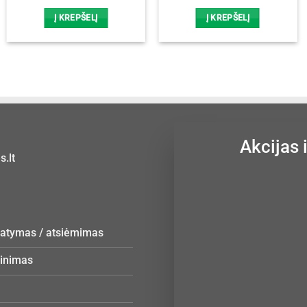
price
price
was:
is:
Į KREPŠELĮ
Į KREPŠELĮ
12,50 €.
10,00 €.
Akcijas 
.lt
statymas / atsiėmimas
žinimas