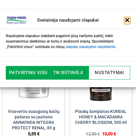
Svetainėje naudojami slapukai
Naudojame slapukus siekdami pagerinti jūsų naršymo patirtį, teikti
suasmenintus skelbimus ar turinį ir analizuoti srautą. Spustelėdami
„Patvirtinti visus“ sutinkate su mūsų
slapukų naudojimo taisyklėmis
.
-20%
PATVIRTINU VISUS
TIK BŪTINIEJI
NUSTATYMAI
Visavertis suaugusių kačių
Plaukų šampūnas KUNDAL
pašaras su jautiena
HONEY & MACADAMIA
ANIMONDA INTEGRA
CHERRY BLOSSOM, 500 ml
PROTECT RENAL, 85 g
Original
Current
0,55
€
12,50
€
10,00
€