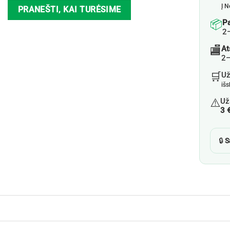
Į N
PRANEŠTI, KAI TURĖSIME
📦
P
2
🏬
At
2–
🛒
U
iš
⚠️
Už
3 
🔒
S