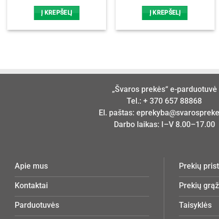
Į KREPŠELĮ
Į KREPŠELĮ
„Švaros prekės“ e-parduotuvė
Tel.:
+ 370 657 88868
El. paštas:
eprekyba@svarosprekes
Darbo laikas: I–V 8.00–17.00
Apie mus
Prekių pri
Kontaktai
Prekių grą
Parduotuvės
Taisyklės