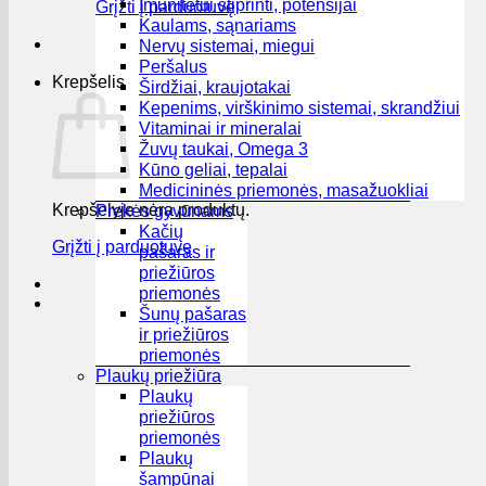
Imunitetui stiprinti, potensijai
Grįžti į parduotuvę
Kaulams, sąnariams
Nervų sistemai, miegui
Peršalus
Krepšelis
Širdžiai, kraujotakai
Kepenims, virškinimo sistemai, skrandžiui
Vitaminai ir mineralai
Žuvų taukai, Omega 3
Kūno geliai, tepalai
Medicininės priemonės, masažuokliai
Krepšelyje nėra produktų.
Prekės gyvūnams
Kačių
Grįžti į parduotuvę
pašaras ir
priežiūros
priemonės
Šunų pašaras
ir priežiūros
priemonės
Plaukų priežiūra
Plaukų
priežiūros
priemonės
Plaukų
šampūnai