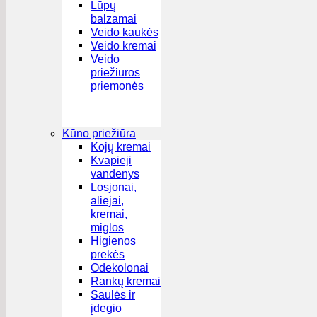
Lūpų
balzamai
Veido kaukės
Veido kremai
Veido
priežiūros
priemonės
Kūno priežiūra
Kojų kremai
Kvapieji
vandenys
Losjonai,
aliejai,
kremai,
miglos
Higienos
prekės
Odekolonai
Rankų kremai
Saulės ir
įdegio