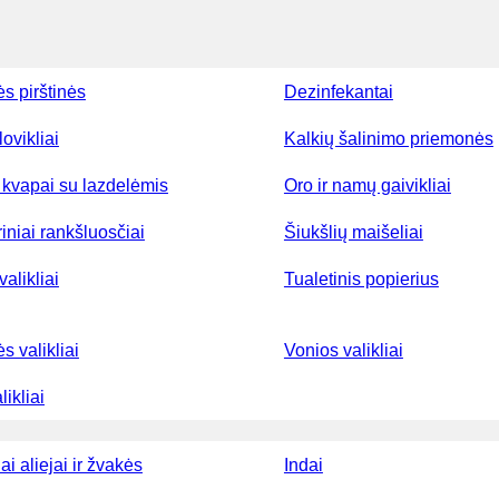
ės pirštinės
Dezinfekantai
lovikliai
Kalkių šalinimo priemonės
kvapai su lazdelėmis
Oro ir namų gaivikliai
iniai rankšluosčiai
Šiukšlių maišeliai
valikliai
Tualetinis popierius
ės valikliai
Vonios valikliai
ikliai
ai aliejai ir žvakės
Indai