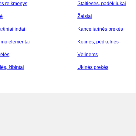
ės reikmenys
Staltiesės, padėkliukai
lė
Žaislai
rtiniai indai
Kanceliarinės prekės
nimo elementai
Kojinės, pėdkelnės
tėlės
Vėlinėms
ės, žibintai
Ūkinės prekės