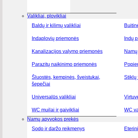
Valikliai, plovikliai
Baldų ir kilimų valikliai
Buitin
Indaplovių priemonės
Indų p
Kanalizacijos valymo priemonės
Namų 
Parazitų naikinimo priemonės
Popier
Šluostės, kempinės, šveistukai,
Stiklų 
šepečiai
Universalūs valikliai
Virtuv
WC muilai ir gaivikliai
WC val
Namų apyvokos prekės
Sodo ir daržo reikmenys
Eterini