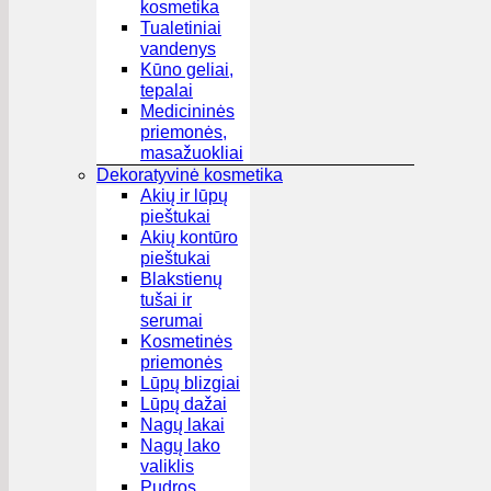
kosmetika
Tualetiniai
vandenys
Kūno geliai,
tepalai
Medicininės
priemonės,
masažuokliai
Dekoratyvinė kosmetika
Akių ir lūpų
pieštukai
Akių kontūro
pieštukai
Blakstienų
tušai ir
serumai
Kosmetinės
priemonės
Lūpų blizgiai
Lūpų dažai
Nagų lakai
Nagų lako
valiklis
Pudros