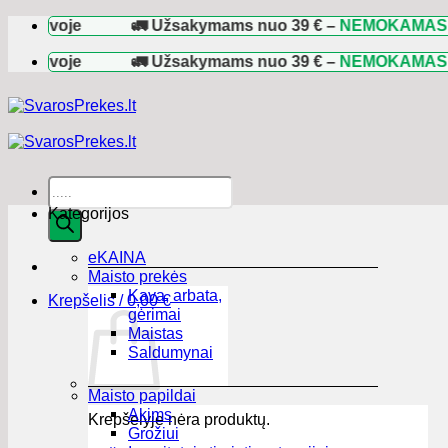
Skip
voje
🚛 Užsakymams nuo
39 €
–
NEMOKAMAS pristat
to
content
voje
🚛 Užsakymams nuo
39 €
–
NEMOKAMAS pristat
Products
search
Kategorijos
eKAINA
Maisto prekės
Kava, arbata,
Krepšelis /
0,00
€
gėrimai
Maistas
Saldumynai
Maisto papildai
Akims
Krepšelyje nėra produktų.
Grožiui