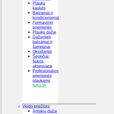
Plaukų
kaukės
Balzamai ir
kondicionieriai
Formavimo
priemonės
Plaukų dažai
Dažomieji
balzamai ir
šampūnai
Oksidantai
Šepečiai,
šukos,
aksesuarai
Profesionalios
priemonės
plaukams
NAUJA
Veido priežiūra
Antakių dažai