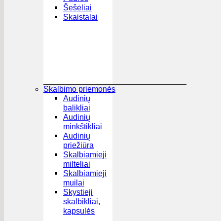
Šešėliai
Skaistalai
Skalbimo priemonės
Audinių
balikliai
Audinių
minkštikliai
Audinių
priežiūra
Skalbiamieji
milteliai
Skalbiamieji
muilai
Skystieji
skalbikliai,
kapsulės