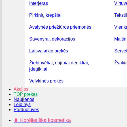
Interjeras
Virtuv
Pirkinių krepšiai
Teksti
Avalynės priežiūros priemonės
Vienka
Suvenyrai, dekoracijos
Maiti
Laisvalaikio prekės
Serve
Žiebtuvėliai, dujiniai degikliai,
Žvakid
įdegikliai
Velykinės prekės
Akcijos
TOP prekės
Naujienos
Leidinys
Parduotuvės
🧴 Korėjietiška kosmetika