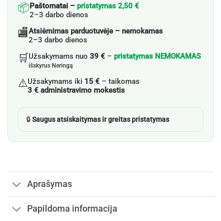
📦
Paštomatai –
pristatymas 2,50 €
2–3 darbo dienos
🏬
Atsiėmimas parduotuvėje – nemokamas
2–3 darbo dienos
🛒
Užsakymams nuo
39 €
–
pristatymas NEMOKAMAS
išskyrus Neringą
⚠️
Užsakymams iki
15 €
– taikomas
3 € administravimo mokestis
🔒
Saugus atsiskaitymas ir greitas pristatymas
Aprašymas
Papildoma informacija