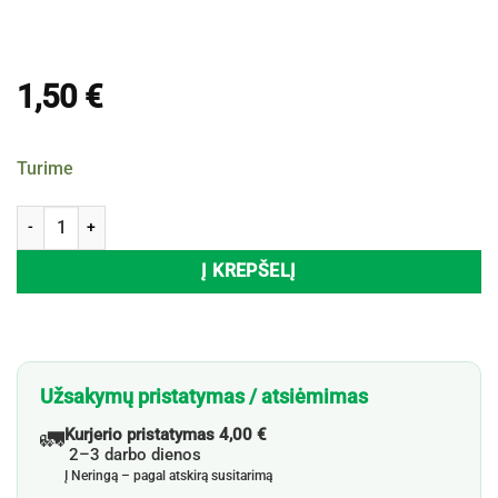
1,50
€
Turime
produkto kiekis: Grindų plovimo šluostė
Į KREPŠELĮ
Užsakymų pristatymas / atsiėmimas
🚛
Kurjerio pristatymas 4,00 €
2–3 darbo dienos
Į Neringą – pagal atskirą susitarimą