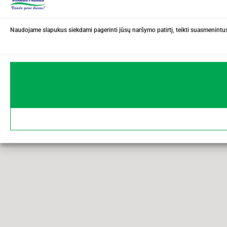
Naudojame slapukus siekdami pagerinti jūsų naršymo patirtį, teikti suasmenintus 