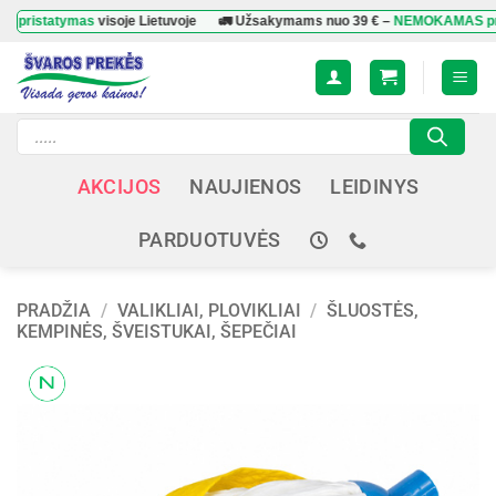
Skip
tatymas
visoje Lietuvoje
🚛 Užsakymams nuo
39 €
–
NEMOKAMAS pristaty
to
content
Products
search
AKCIJOS
NAUJIENOS
LEIDINYS
PARDUOTUVĖS
PRADŽIA
/
VALIKLIAI, PLOVIKLIAI
/
ŠLUOSTĖS,
KEMPINĖS, ŠVEISTUKAI, ŠEPEČIAI