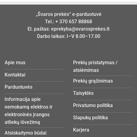
„Švaros prekės“ e-parduotuvė
Tel.:
+ 370 657 88868
El. paštas:
eprekyba@svarosprekes.lt
Darbo laikas: I–V 8.00–17.00
Apie mus
Prekių pristatymas /
atsiėmimas
Kontaktai
Prekių grąžinimas
Parduotuvės
Taisyklės
Informacija apie
Privatumo politika
nemokamą elektros ir
elektroninės įrangos
Slapukų politika
atliekų išvežimą
Karjera
Atsiskaitymo būdai