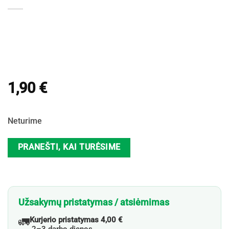
1,90
€
Neturime
PRANEŠTI, KAI TURĖSIME
Užsakymų pristatymas / atsiėmimas
🚛
Kurjerio pristatymas 4,00 €
2–3 darbo dienos