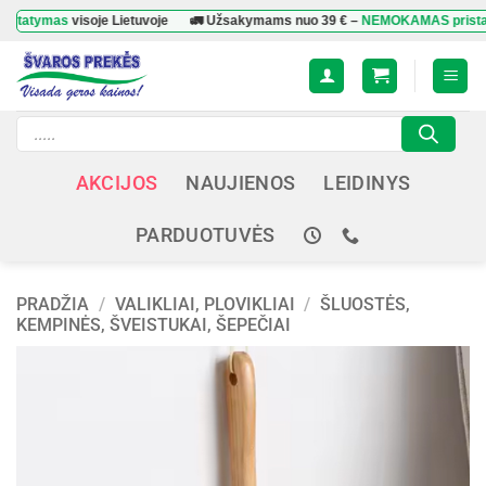
Skip
ymas
visoje Lietuvoje
🚛 Užsakymams nuo
39 €
–
NEMOKAMAS pristatyma
to
content
Products
search
AKCIJOS
NAUJIENOS
LEIDINYS
PARDUOTUVĖS
PRADŽIA
/
VALIKLIAI, PLOVIKLIAI
/
ŠLUOSTĖS,
KEMPINĖS, ŠVEISTUKAI, ŠEPEČIAI