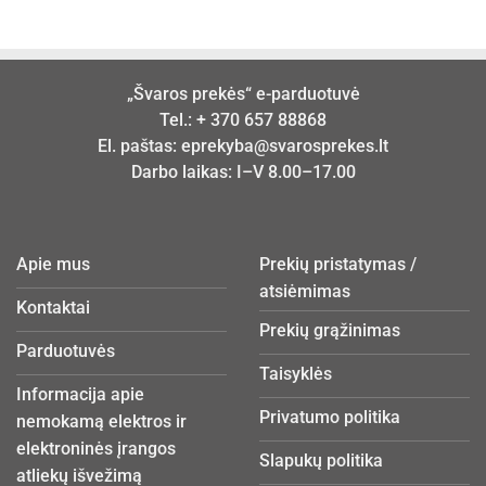
„Švaros prekės“ e-parduotuvė
Tel.:
+ 370 657 88868
El. paštas:
eprekyba@svarosprekes.lt
Darbo laikas: I–V 8.00–17.00
Apie mus
Prekių pristatymas /
atsiėmimas
Kontaktai
Prekių grąžinimas
Parduotuvės
Taisyklės
Informacija apie
Privatumo politika
nemokamą elektros ir
elektroninės įrangos
Slapukų politika
atliekų išvežimą