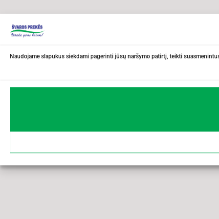
Naudojame slapukus siekdami pagerinti jūsų naršymo patirtį, teikti suasmenintus 