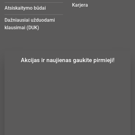
Karjera
Atsiskaitymo būdai
Dažniausiai užduodami
klausimai (DUK)
Akcijas ir naujienas gaukite pirmieji!