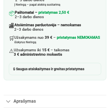
Į Neringą – pagal atskirą susitarimą
📦
Paštomatai –
pristatymas 2,50 €
2–3 darbo dienos
🏬
Atsiėmimas parduotuvėje – nemokamas
2–3 darbo dienos
🛒
Užsakymams nuo
39 €
–
pristatymas NEMOKAMAS
išskyrus Neringą
⚠️
Užsakymams iki
15 €
– taikomas
3 € administravimo mokestis
🔒
Saugus atsiskaitymas ir greitas pristatymas
Aprašymas