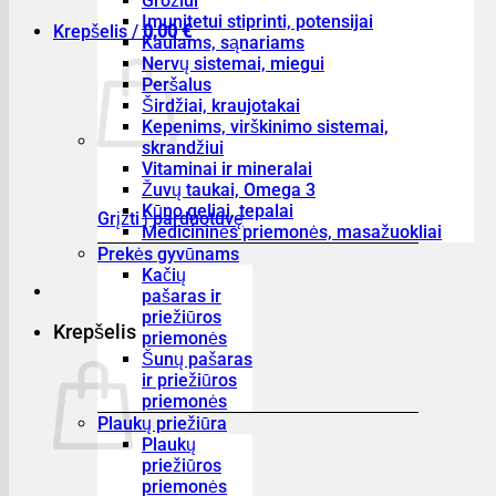
Grožiui
Imunitetui stiprinti, potensijai
Krepšelis /
0,00
€
Kaulams, sąnariams
Nervų sistemai, miegui
Peršalus
Širdžiai, kraujotakai
Kepenims, virškinimo sistemai,
skrandžiui
Vitaminai ir mineralai
Žuvų taukai, Omega 3
Kūno geliai, tepalai
Grįžti į parduotuvę
Medicininės priemonės, masažuokliai
Prekės gyvūnams
Kačių
pašaras ir
priežiūros
Krepšelis
priemonės
Šunų pašaras
ir priežiūros
priemonės
Plaukų priežiūra
Plaukų
priežiūros
priemonės