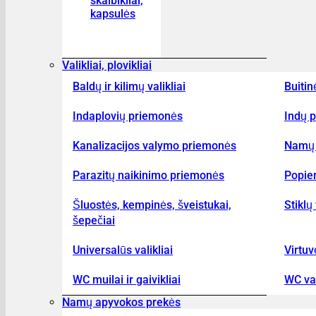
skalbikliai,
kapsulės
Valikliai, plovikliai
Baldų ir kilimų valikliai
Buitin
Indaplovių priemonės
Indų p
Kanalizacijos valymo priemonės
Namų 
Parazitų naikinimo priemonės
Popier
Šluostės, kempinės, šveistukai,
Stiklų 
šepečiai
Universalūs valikliai
Virtuv
WC muilai ir gaivikliai
WC val
Namų apyvokos prekės