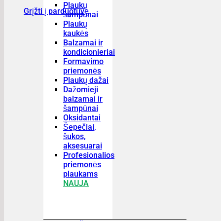
Plaukų
Grįžti į parduotuvę
šampūnai
Plaukų
kaukės
Balzamai ir
kondicionieriai
Formavimo
priemonės
Plaukų dažai
Dažomieji
balzamai ir
šampūnai
Oksidantai
Šepečiai,
šukos,
aksesuarai
Profesionalios
priemonės
plaukams
NAUJA