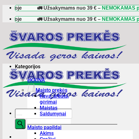
Skip
oje
🚛 Užsakymams nuo
39 €
–
NEMOKAMAS pristaty
to
oje
content
🚛 Užsakymams nuo
39 €
–
NEMOKAMAS pristaty
Kategorijos
eKAINA
Maisto prekės
Kava, arbata,
gėrimai
Maistas
Products
Saldumynai
search
Maisto papildai
Akims