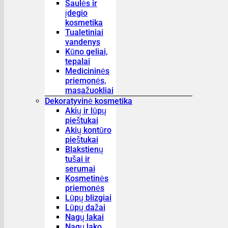
Saulės ir
įdegio
kosmetika
Tualetiniai
vandenys
Kūno geliai,
tepalai
Medicininės
priemonės,
masažuokliai
Dekoratyvinė kosmetika
Akių ir lūpų
pieštukai
Akių kontūro
pieštukai
Blakstienų
tušai ir
serumai
Kosmetinės
priemonės
Lūpų blizgiai
Lūpų dažai
Nagų lakai
Nagų lako