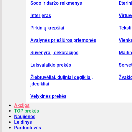
Sodo ir daržo reikmenys
Eterin
Interjeras
Virtu
Pirkinių krepšiai
Teksti
Avalynės priežiūros priemonės
Vienka
Suvenyrai, dekoracijos
Maiti
Laisvalaikio prekės
Serve
Žiebtuvėliai, dujiniai degikliai,
Žvakid
įdegikliai
Velykinės prekės
Akcijos
TOP prekės
Naujienos
Leidinys
Parduotuvės