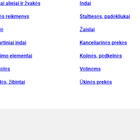
iai aliejai ir žvakės
Indai
vės reikmenys
Staltiesės, padėkliukai
lė
Žaislai
rtiniai indai
Kanceliarinės prekės
nimo elementai
Kojinės, pėdkelnės
tėlės
Vėlinėms
ės, žibintai
Ūkinės prekės