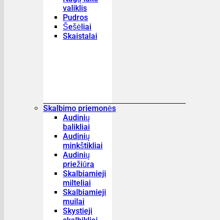
valiklis
Pudros
Šešėliai
Skaistalai
Skalbimo priemonės
Audinių
balikliai
Audinių
minkštikliai
Audinių
priežiūra
Skalbiamieji
milteliai
Skalbiamieji
muilai
Skystieji