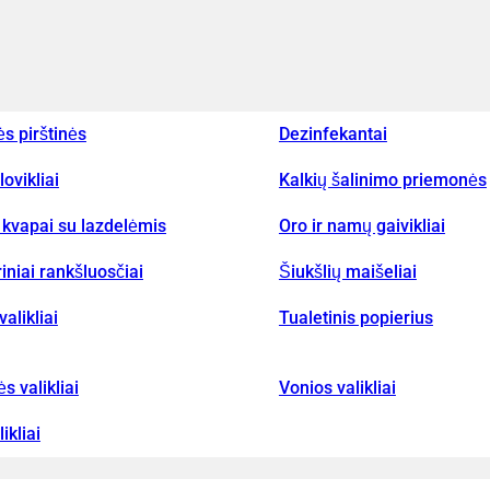
ės pirštinės
Dezinfekantai
lovikliai
Kalkių šalinimo priemonės
kvapai su lazdelėmis
Oro ir namų gaivikliai
iniai rankšluosčiai
Šiukšlių maišeliai
valikliai
Tualetinis popierius
ės valikliai
Vonios valikliai
ikliai