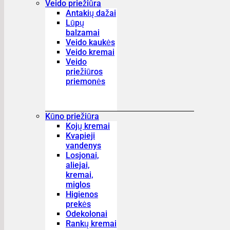
Veido priežiūra
Antakių dažai
Lūpų
balzamai
Veido kaukės
Veido kremai
Veido
priežiūros
priemonės
Kūno priežiūra
Kojų kremai
Kvapieji
vandenys
Losjonai,
aliejai,
kremai,
miglos
Higienos
prekės
Odekolonai
Rankų kremai