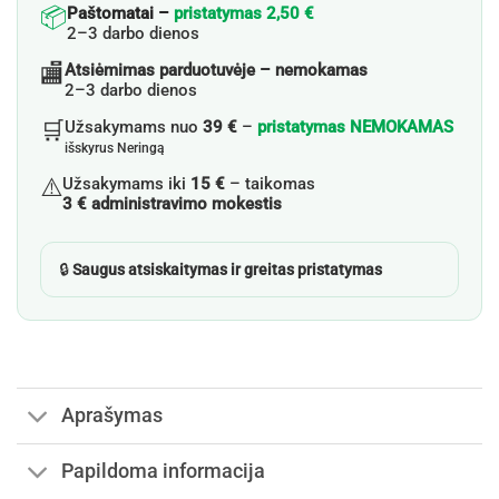
📦
Paštomatai –
pristatymas 2,50 €
2–3 darbo dienos
🏬
Atsiėmimas parduotuvėje – nemokamas
2–3 darbo dienos
🛒
Užsakymams nuo
39 €
–
pristatymas NEMOKAMAS
išskyrus Neringą
⚠️
Užsakymams iki
15 €
– taikomas
3 € administravimo mokestis
🔒
Saugus atsiskaitymas ir greitas pristatymas
Aprašymas
Papildoma informacija