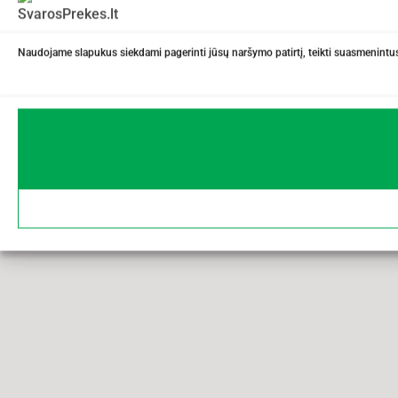
Naudojame slapukus siekdami pagerinti jūsų naršymo patirtį, teikti suasmenintus 