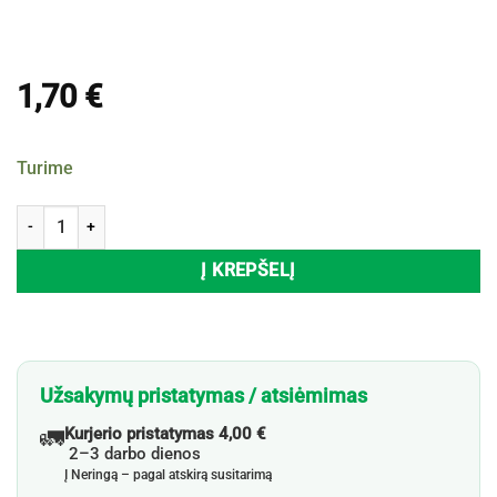
1,70
€
Turime
produkto kiekis: Valymo šepetėlių rinkinys, 3 vnt.
Į KREPŠELĮ
Užsakymų pristatymas / atsiėmimas
🚛
Kurjerio pristatymas 4,00 €
2–3 darbo dienos
Į Neringą – pagal atskirą susitarimą