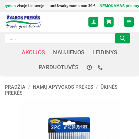
Skip
mas
visoje Lietuvoje
🚛 Užsakymams nuo
39 €
–
NEMOKAMAS pristatymas
v
to
content
Products
search
AKCIJOS
NAUJIENOS
LEIDINYS
PARDUOTUVĖS
PRADŽIA
/
NAMŲ APYVOKOS PREKĖS
/
ŪKINĖS
PREKĖS