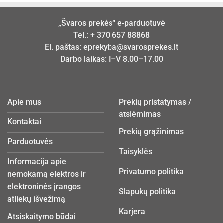
„Švaros prekės“ e-parduotuvė
Tel.:
+ 370 657 88868
El. paštas:
eprekyba@svarosprekes.lt
Darbo laikas: I–V 8.00–17.00
Apie mus
Prekių pristatymas /
atsiėmimas
Kontaktai
Prekių grąžinimas
Parduotuvės
Taisyklės
Informacija apie
Privatumo politika
nemokamą elektros ir
elektroninės įrangos
Slapukų politika
atliekų išvežimą
Karjera
Atsiskaitymo būdai