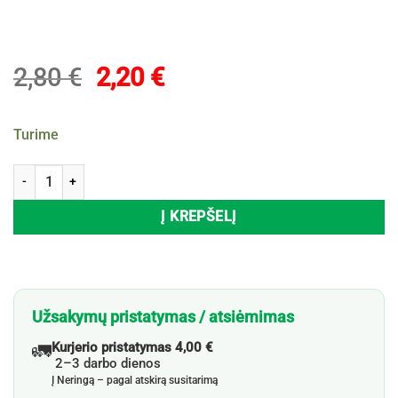
Original
Current
2,80
€
2,20
€
price
price
was:
is:
Turime
2,80 €.
2,20 €.
produkto kiekis: Orkaičių valiklis ŪLA, 500 ml
Į KREPŠELĮ
Užsakymų pristatymas / atsiėmimas
🚛
Kurjerio pristatymas 4,00 €
2–3 darbo dienos
Į Neringą – pagal atskirą susitarimą