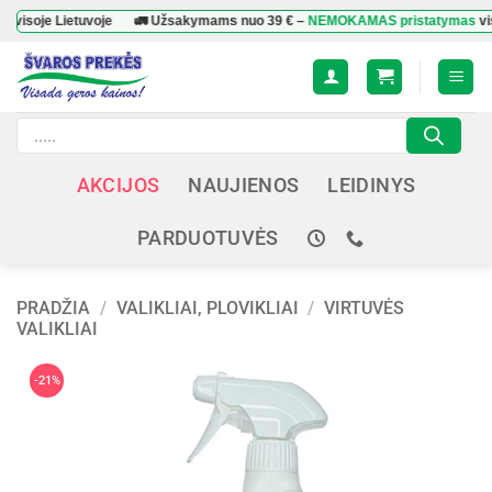
Skip
e Lietuvoje
🚛 Užsakymams nuo
39 €
–
NEMOKAMAS pristatymas
visoje Lie
to
content
Products
search
AKCIJOS
NAUJIENOS
LEIDINYS
PARDUOTUVĖS
PRADŽIA
/
VALIKLIAI, PLOVIKLIAI
/
VIRTUVĖS
VALIKLIAI
-21%