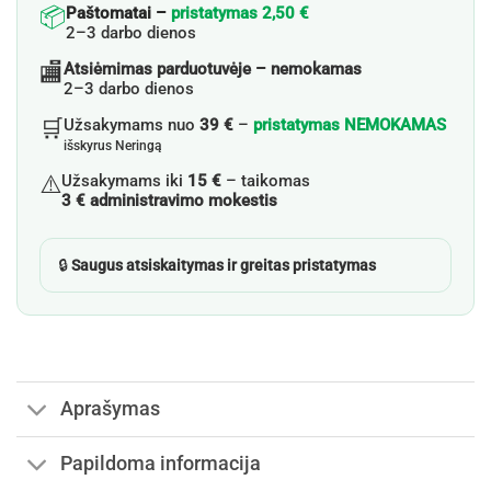
📦
Paštomatai –
pristatymas 2,50 €
2–3 darbo dienos
🏬
Atsiėmimas parduotuvėje – nemokamas
2–3 darbo dienos
🛒
Užsakymams nuo
39 €
–
pristatymas NEMOKAMAS
išskyrus Neringą
⚠️
Užsakymams iki
15 €
– taikomas
3 € administravimo mokestis
🔒
Saugus atsiskaitymas ir greitas pristatymas
Aprašymas
Papildoma informacija