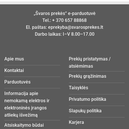
„Švaros prekės“ e-parduotuvė
Tel.:
+ 370 657 88868
El. paštas:
eprekyba@svarosprekes.lt
Darbo laikas: I–V 8.00–17.00
Apie mus
Prekių pristatymas /
atsiėmimas
Kontaktai
Prekių grąžinimas
Parduotuvės
Taisyklės
Informacija apie
Privatumo politika
nemokamą elektros ir
elektroninės įrangos
Slapukų politika
atliekų išvežimą
Karjera
Atsiskaitymo būdai