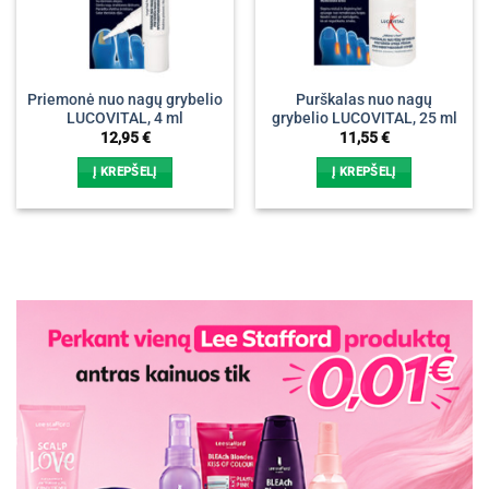
Priemonė nuo nagų grybelio
Purškalas nuo nagų
LUCOVITAL, 4 ml
grybelio LUCOVITAL, 25 ml
12,95
€
11,55
€
Į KREPŠELĮ
Į KREPŠELĮ