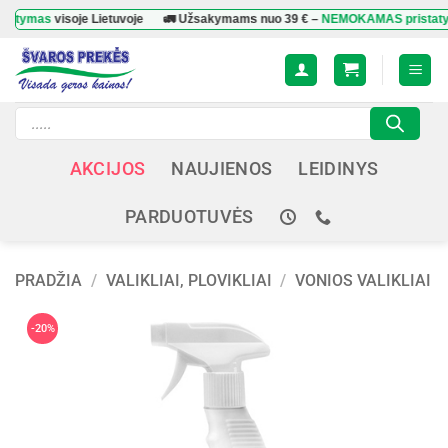
Skip
as
visoje Lietuvoje
🚛 Užsakymams nuo
39 €
–
NEMOKAMAS pristatymas
vi
to
content
Products
search
AKCIJOS
NAUJIENOS
LEIDINYS
PARDUOTUVĖS
PRADŽIA
/
VALIKLIAI, PLOVIKLIAI
/
VONIOS VALIKLIAI
-20%