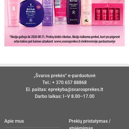
„Švaros prekės“ e-parduotuvė
Tel.:
+ 370 657 88868
El. paštas:
eprekyba@svarosprekes.lt
Darbo laikas: I–V 8.00–17.00
Apie mus
Prekių pristatymas /
atsiėmimas