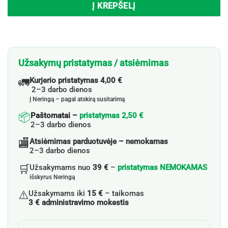
Į KREPŠELĮ
Užsakymų pristatymas / atsiėmimas
🚛
Kurjerio pristatymas 4,00 €
2–3 darbo dienos
Į Neringą – pagal atskirą susitarimą
📦
Paštomatai –
pristatymas 2,50 €
2–3 darbo dienos
🏬
Atsiėmimas parduotuvėje – nemokamas
2–3 darbo dienos
🛒
Užsakymams nuo
39 €
–
pristatymas NEMOKAMAS
išskyrus Neringą
⚠️
Užsakymams iki
15 €
– taikomas
3 € administravimo mokestis