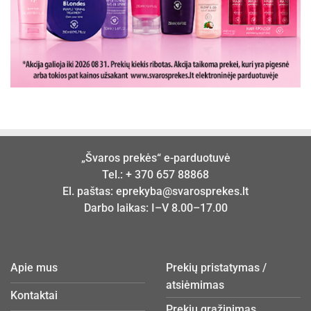
„Švaros prekės“ e-parduotuvė
Tel.:
+ 370 657 88868
El. paštas:
eprekyba@svarosprekes.lt
Darbo laikas: I–V 8.00–17.00
Apie mus
Prekių pristatymas /
atsiėmimas
Kontaktai
Prekių grąžinimas