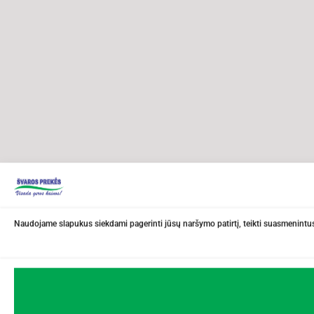
Naudojame slapukus siekdami pagerinti jūsų naršymo patirtį, teikti suasmenintus 