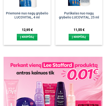
Priemonė nuo nagų grybelio
Purškalas nuo nagų
LUCOVITAL, 4 ml
grybelio LUCOVITAL, 25 ml
12,95
€
11,55
€
Į KREPŠELĮ
Į KREPŠELĮ