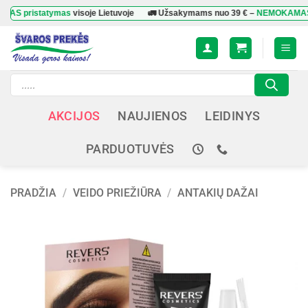
Skip
istatymas
visoje Lietuvoje
🚛 Užsakymams nuo
39 €
–
NEMOKAMAS prist
to
content
Products
search
AKCIJOS
NAUJIENOS
LEIDINYS
PARDUOTUVĖS
PRADŽIA
/
VEIDO PRIEŽIŪRA
/
ANTAKIŲ DAŽAI