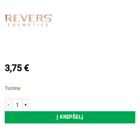
3,75
€
Turime
produkto kiekis: Kreminiai antakių dažai REVERS OH MY BROW, grafi
Į KREPŠELĮ