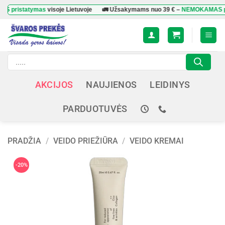
Skip
tatymas
visoje Lietuvoje
🚛 Užsakymams nuo
39 €
–
NEMOKAMAS pristat
to
content
Products
search
AKCIJOS
NAUJIENOS
LEIDINYS
PARDUOTUVĖS
PRADŽIA
/
VEIDO PRIEŽIŪRA
/
VEIDO KREMAI
-20%