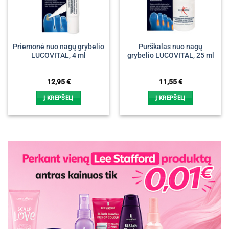
Priemonė nuo nagų grybelio
Purškalas nuo nagų
LUCOVITAL, 4 ml
grybelio LUCOVITAL, 25 ml
12,95
€
11,55
€
Į KREPŠELĮ
Į KREPŠELĮ