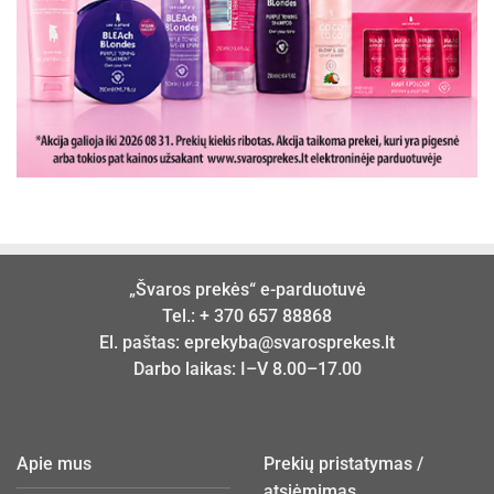
„Švaros prekės“ e-parduotuvė
Tel.:
+ 370 657 88868
El. paštas:
eprekyba@svarosprekes.lt
Darbo laikas: I–V 8.00–17.00
Apie mus
Prekių pristatymas /
atsiėmimas