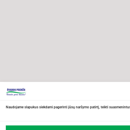
Naudojame slapukus siekdami pagerinti jūsų naršymo patirtį, teikti suasmenintus 