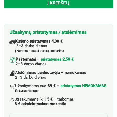
Į KREPŠELĮ
Užsakymų pristatymas / atsiėmimas
🚛
Kurjerio pristatymas 4,00 €
2–3 darbo dienos
Į Neringą – pagal atskirą susitarimą
📦
Paštomatai –
pristatymas 2,50 €
2–3 darbo dienos
🏬
Atsiėmimas parduotuvėje – nemokamas
2–3 darbo dienos
🛒
Užsakymams nuo
39 €
–
pristatymas NEMOKAMAS
išskyrus Neringą
⚠️
Užsakymams iki
15 €
– taikomas
3 € administravimo mokestis