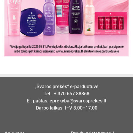
„Švaros prekės“ e-parduotuvė
Tel.:
+ 370 657 88868
El. paštas:
eprekyba@svarosprekes.lt
Darbo laikas: I–V 8.00–17.00