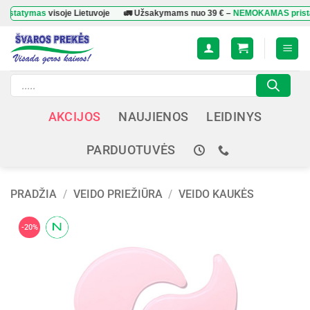
Skip
tymas
visoje Lietuvoje
🚛 Užsakymams nuo
39 €
–
NEMOKAMAS pristatyma
to
content
Products
search
AKCIJOS
NAUJIENOS
LEIDINYS
PARDUOTUVĖS
PRADŽIA
/
VEIDO PRIEŽIŪRA
/
VEIDO KAUKĖS
-20%