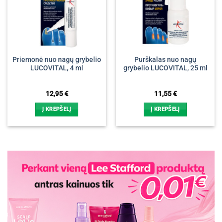
Priemonė nuo nagų grybelio
Purškalas nuo nagų
LUCOVITAL, 4 ml
grybelio LUCOVITAL, 25 ml
12,95
€
11,55
€
Į KREPŠELĮ
Į KREPŠELĮ