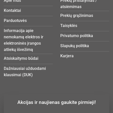
Apie mus
Prekių pristatymas /
atsiėmimas
Kontaktai
Prekių grąžinimas
Parduotuvės
Taisyklės
Informacija apie
Privatumo politika
nemokamą elektros ir
elektroninės įrangos
Slapukų politika
atliekų išvežimą
Karjera
Atsiskaitymo būdai
Dažniausiai užduodami
klausimai (DUK)
Akcijas ir naujienas gaukite pirmieji!