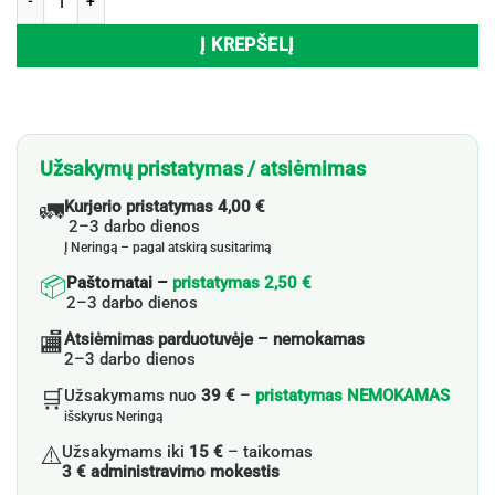
Į KREPŠELĮ
Užsakymų pristatymas / atsiėmimas
🚛
Kurjerio pristatymas 4,00 €
2–3 darbo dienos
Į Neringą – pagal atskirą susitarimą
📦
Paštomatai –
pristatymas 2,50 €
2–3 darbo dienos
🏬
Atsiėmimas parduotuvėje – nemokamas
2–3 darbo dienos
🛒
Užsakymams nuo
39 €
–
pristatymas NEMOKAMAS
išskyrus Neringą
⚠️
Užsakymams iki
15 €
– taikomas
3 € administravimo mokestis