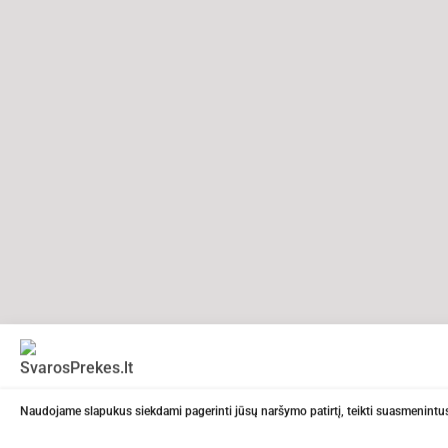
Naudojame slapukus siekdami pagerinti jūsų naršymo patirtį, teikti suasmenintus 