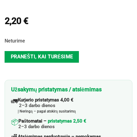
2,20
€
Neturime
PRANEŠTI, KAI TURĖSIME
Užsakymų pristatymas / atsiėmimas
🚛
Kurjerio pristatymas 4,00 €
2–3 darbo dienos
Į Neringą – pagal atskirą susitarimą
📦
Paštomatai –
pristatymas 2,50 €
2–3 darbo dienos
Atsiėmimas parduotuvėje – nemokamas