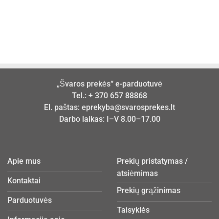
„Švaros prekės“ e-parduotuvė
Tel.:
+ 370 657 88868
El. paštas:
eprekyba@svarosprekes.lt
Darbo laikas: I–V 8.00–17.00
Apie mus
Prekių pristatymas /
atsiėmimas
Kontaktai
Prekių grąžinimas
Parduotuvės
Taisyklės