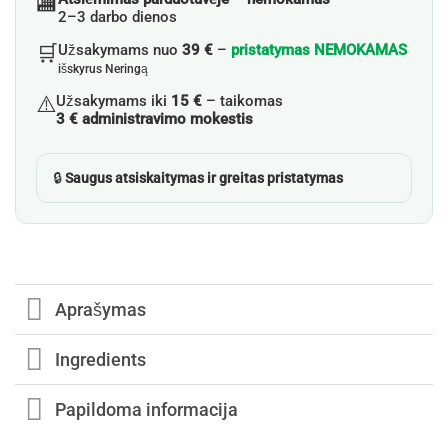
🏬
2–3 darbo dienos
🛒
Užsakymams nuo
39 €
–
pristatymas NEMOKAMAS
išskyrus Neringą
⚠️
Užsakymams iki
15 €
– taikomas
3 € administravimo mokestis
🔒
Saugus atsiskaitymas ir greitas pristatymas
Aprašymas
Ingredients
Papildoma informacija