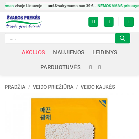
Skip
s
visoje Lietuvoje
🚛 Užsakymams nuo
39 €
–
NEMOKAMAS pristatymas
vis
to
content
Products
search
AKCIJOS
NAUJIENOS
LEIDINYS
PARDUOTUVĖS
PRADŽIA
/
VEIDO PRIEŽIŪRA
/
VEIDO KAUKĖS