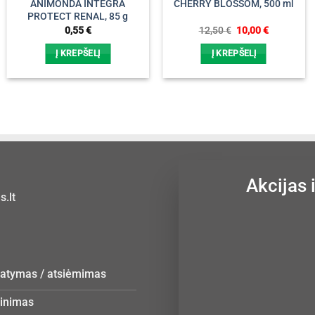
ANIMONDA INTEGRA
CHERRY BLOSSOM, 500 ml
PROTECT RENAL, 85 g
Original
Current
0,55
€
12,50
€
10,00
€
price
price
was:
is:
Į KREPŠELĮ
Į KREPŠELĮ
12,50 €.
10,00 €.
Akcijas 
.lt
statymas / atsiėmimas
žinimas