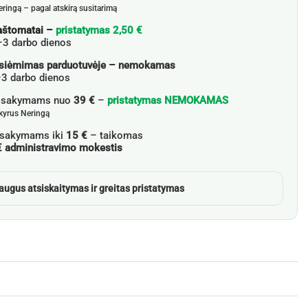
eringą – pagal atskirą susitarimą
aštomatai –
pristatymas 2,50 €
–3 darbo dienos
siėmimas parduotuvėje – nemokamas
3 darbo dienos
žsakymams nuo
39 €
–
pristatymas NEMOKAMAS
skyrus Neringą
sakymams iki
15 €
– taikomas
€ administravimo mokestis
augus atsiskaitymas ir greitas pristatymas