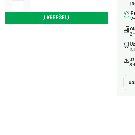
produkto kiekis: Makiažo valymo padeliai XBC TEA TREE, 60 vnt.
Į N
📦
P
Į KREPŠELĮ
2
🏬
At
2–
🛒
U
iš
⚠️
Už
3 
🔒
S