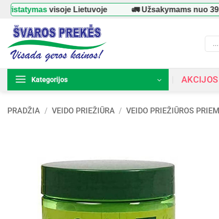
Skip
atymas
visoje Lietuvoje
🚛 Užsakymams nuo
39 €
–
N
to
content
Prod
searc
AKCIJOS
Kategorijos
PRADŽIA
/
VEIDO PRIEŽIŪRA
/
VEIDO PRIEŽIŪROS PRIE