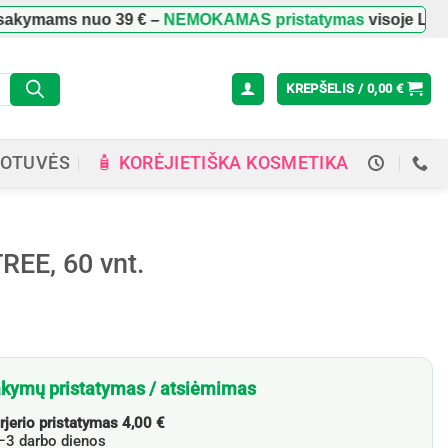
mams nuo
39 €
–
NEMOKAMAS pristatymas
visoje Lietuvoje
KREPŠELIS /
0,00
€
🧴 KORĖJIETIŠKA KOSMETIKA
OTUVĖS
REE, 60 vnt.
kymų pristatymas / atsiėmimas
rjerio pristatymas 4,00 €
3 darbo dienos