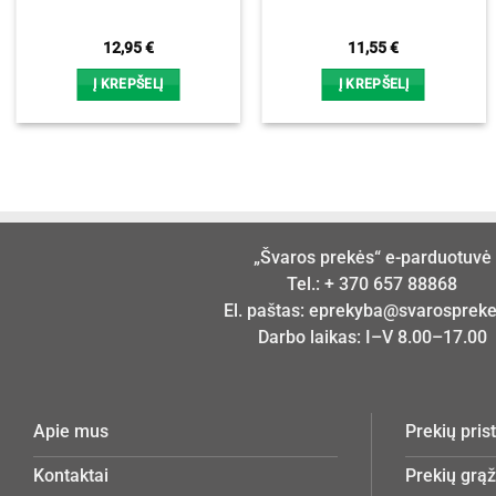
12,95
€
11,55
€
Į KREPŠELĮ
Į KREPŠELĮ
„Švaros prekės“ e-parduotuvė
Tel.:
+ 370 657 88868
El. paštas:
eprekyba@svarosprekes
Darbo laikas: I–V 8.00–17.00
Apie mus
Prekių pri
Kontaktai
Prekių grą