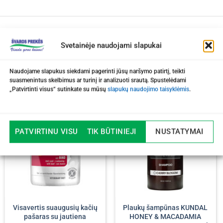
Svetainėje naudojami slapukai
Naudojame slapukus siekdami pagerinti jūsų naršymo patirtį, teikti
suasmenintus skelbimus ar turinį ir analizuoti srautą. Spustelėdami
„Patvirtinti visus“ sutinkate su mūsų
slapukų naudojimo taisyklėmis
.
-20%
PATVIRTINU VISUS
TIK BŪTINIEJI
NUSTATYMAI
Visavertis suaugusių kačių
Plaukų šampūnas KUNDAL
pašaras su jautiena
HONEY & MACADAMIA