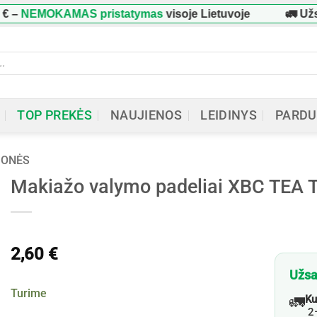
EMOKAMAS pristatymas
visoje Lietuvoje
🚛 Užsaky
ucts
h
TOP PREKĖS
NAUJIENOS
LEIDINYS
PARDU
MONĖS
Makiažo valymo padeliai XBC TEA T
2,60
€
Užsa
Turime
🚛
Ku
2–